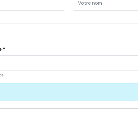
e *
ail.