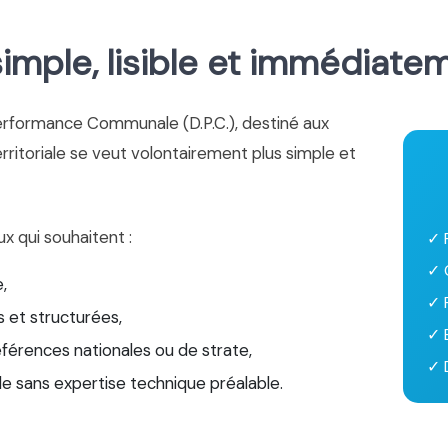
mple, lisible et immédiate
erformance Communale (D.P.C.), destiné aux
territoriale se veut volontairement plus simple et
ux qui souhaitent :
✓ 
✓ 
,
✓ 
 et structurées,
✓ 
éférences nationales ou de strate,
✓ D
le sans expertise technique préalable.