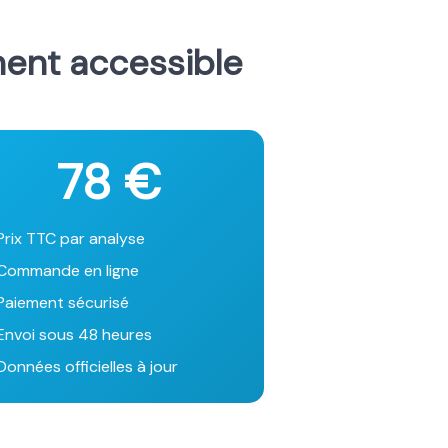
ment accessible
78 €
Prix TTC par analyse
Commande en ligne
Paiement sécurisé
Envoi sous 48 heures
onnées officielles à jour