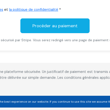
es
et
la politique de confidentialité
*
Procéder au paiement
sécurisé par Stripe. Vous serez redirigé vers une page de paiement 
 une plateforme sécurisée. Un justificatif de paiement est transm
 être délivrée sur simple demande. Les conditions générales appl
he best experience on our website. If you continue to use this site we assume t