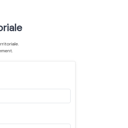
riale
itoriale.
ement.