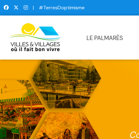
|
#TerresDoptimisme
LE PALMARÈS
Co