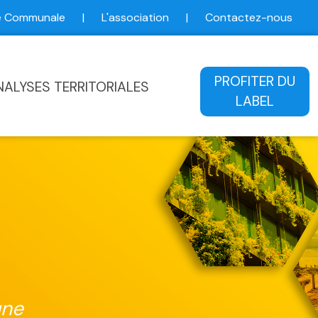
ce Communale
|
L'association
|
Contactez-nous
ale
PROFITER DU
NALYSES TERRITORIALES
LABEL
une