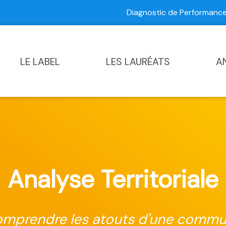
Diagnostic de Performan
Contactez-nous
|
Diagnostic de Performance Commun
LE LABEL
LES LAURÉATS
A
Analyse Territoriale
mprendre les atouts d'une comm