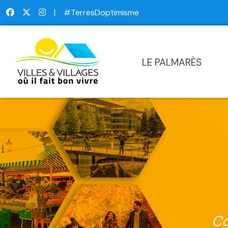
|
#TerresDoptimisme
LE PALMARÈS
Co