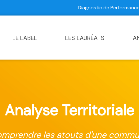
Diagnostic de Performan
Contactez-nous
|
Diagnostic de Performance Commun
LE LABEL
LES LAURÉATS
A
Analyse Territoriale
mprendre les atouts d'une comm