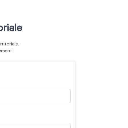
riale
itoriale.
ement.