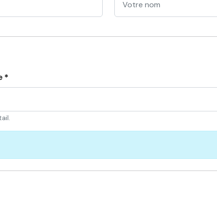
e *
ail.