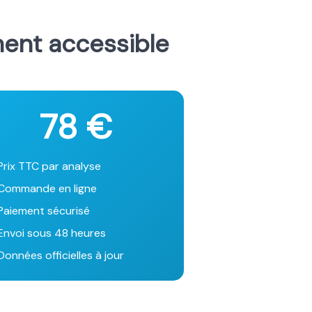
ment accessible
78 €
Prix TTC par analyse
Commande en ligne
Paiement sécurisé
Envoi sous 48 heures
onnées officielles à jour