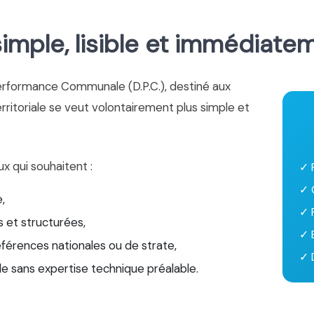
mple, lisible et immédiate
erformance Communale (D.P.C.), destiné aux
territoriale se veut volontairement plus simple et
ux qui souhaitent :
✓ 
✓ 
,
✓ 
 et structurées,
✓ 
éférences nationales ou de strate,
✓ D
le sans expertise technique préalable.