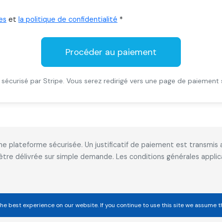
es
et
la politique de confidentialité
*
Procéder au paiement
sécurisé par Stripe. Vous serez redirigé vers une page de paiement 
 une plateforme sécurisée. Un justificatif de paiement est transm
 être délivrée sur simple demande. Les conditions générales appl
he best experience on our website. If you continue to use this site we assume t