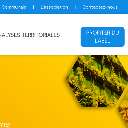
ce Communale
|
L'association
|
Contactez-nous
ale
PROFITER DU
NALYSES TERRITORIALES
LABEL
une