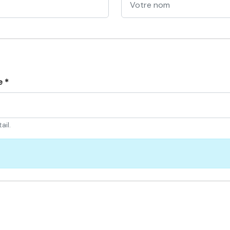
e *
ail.