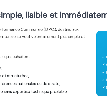
mple, lisible et immédiate
erformance Communale (D.P.C.), destiné aux
territoriale se veut volontairement plus simple et
ux qui souhaitent :
✓ 
✓ 
,
✓ 
 et structurées,
✓ 
éférences nationales ou de strate,
✓ D
le sans expertise technique préalable.