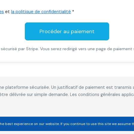
es
et
la politique de confidentialité
*
Procéder au paiement
sécurisé par Stripe. Vous serez redirigé vers une page de paiement 
 une plateforme sécurisée. Un justificatif de paiement est transm
 être délivrée sur simple demande. Les conditions générales appl
he best experience on our website. If you continue to use this site we assume t