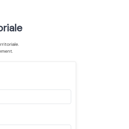
riale
itoriale.
ement.