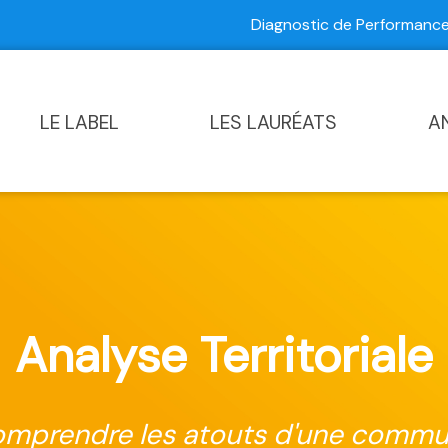
Diagnostic de Performan
Contactez-nous
|
Diagnostic de Performance Commun
LE LABEL
LES LAURÉATS
A
Analyse Territoriale
mprendre les atouts d'une comm