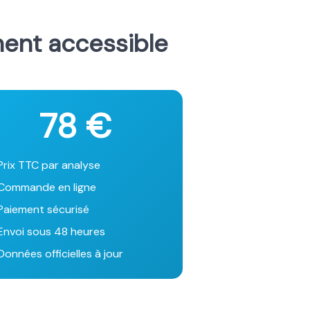
ment accessible
78 €
Prix TTC par analyse
Commande en ligne
Paiement sécurisé
Envoi sous 48 heures
onnées officielles à jour