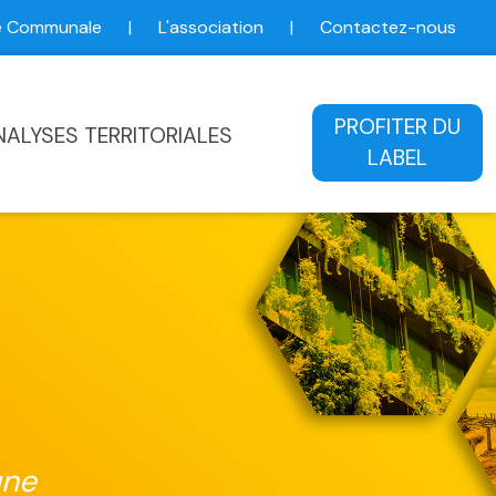
ce Communale
|
L'association
|
Contactez-nous
ale
PROFITER DU
NALYSES TERRITORIALES
LABEL
une