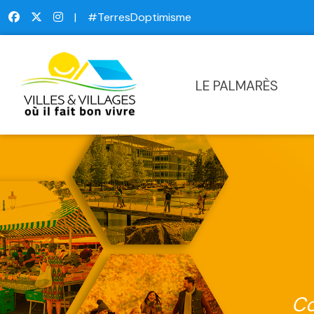
|
#TerresDoptimisme
LE PALMARÈS
Co