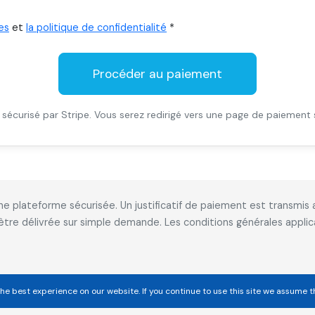
es
et
la politique de confidentialité
*
Procéder au paiement
sécurisé par Stripe. Vous serez redirigé vers une page de paiement 
 une plateforme sécurisée. Un justificatif de paiement est transm
 être délivrée sur simple demande. Les conditions générales appl
he best experience on our website. If you continue to use this site we assume t