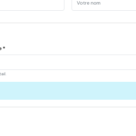
e *
ail.