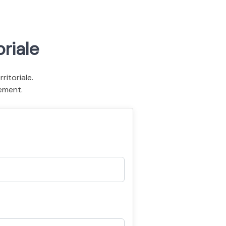
riale
itoriale.
ement.