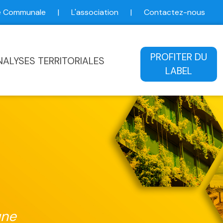
ce Communale
|
L'association
|
Contactez-nous
ale
PROFITER DU
NALYSES TERRITORIALES
LABEL
une