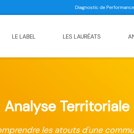
Diagnostic de Performan
Contactez-nous
|
Diagnostic de Performance Commun
LE LABEL
LES LAURÉATS
A
Analyse Territoriale
mprendre les atouts d'une comm