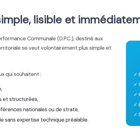
mple, lisible et immédiate
erformance Communale (D.P.C.), destiné aux
territoriale se veut volontairement plus simple et
ux qui souhaitent :
✓ 
✓ 
,
✓ 
 et structurées,
✓ 
éférences nationales ou de strate,
✓ D
le sans expertise technique préalable.