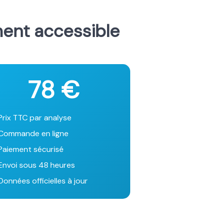
ment accessible
78 €
Prix TTC par analyse
Commande en ligne
Paiement sécurisé
Envoi sous 48 heures
onnées officielles à jour