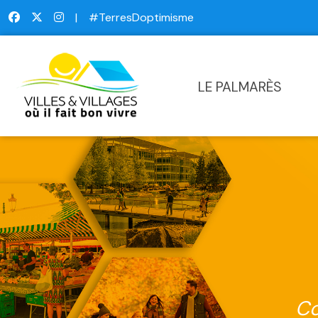
|
#TerresDoptimisme
LE PALMARÈS
Co