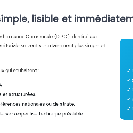
mple, lisible et immédiate
erformance Communale (D.P.C.), destiné aux
territoriale se veut volontairement plus simple et
ux qui souhaitent :
✓ 
✓ 
,
✓ 
 et structurées,
✓ 
éférences nationales ou de strate,
✓ D
le sans expertise technique préalable.