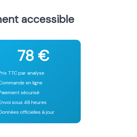
ment accessible
78 €
Prix TTC par analyse
Commande en ligne
Paiement sécurisé
Envoi sous 48 heures
onnées officielles à jour