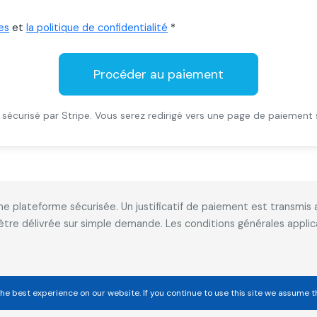
es
et
la politique de confidentialité
*
Procéder au paiement
sécurisé par Stripe. Vous serez redirigé vers une page de paiement 
 une plateforme sécurisée. Un justificatif de paiement est transm
 être délivrée sur simple demande. Les conditions générales appl
he best experience on our website. If you continue to use this site we assume t