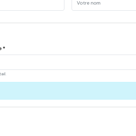
e *
ail.