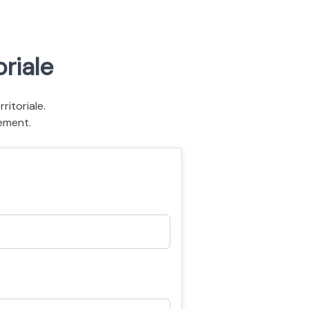
riale
itoriale.
ement.