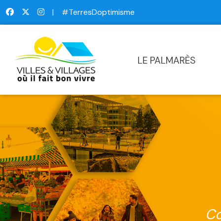
|
#TerresDoptimisme
LE PALMARÈS
Co