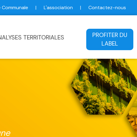
ce Communale
|
L'association
|
Contactez-nous
ale
PROFITER DU
NALYSES TERRITORIALES
LABEL
une