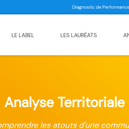
Diagnostic de Performan
Contactez-nous
|
Diagnostic de Performance Commun
LE LABEL
LES LAURÉATS
A
Analyse Territoriale
mprendre les atouts d'une comm