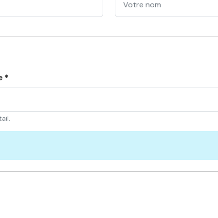
e *
ail.