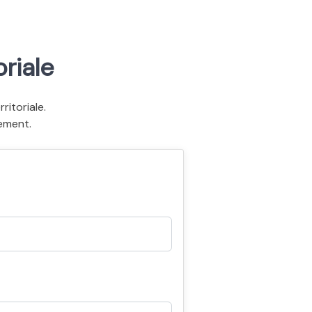
riale
itoriale.
ement.