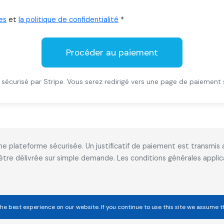
es
et
la politique de confidentialité
*
Procéder au paiement
sécurisé par Stripe. Vous serez redirigé vers une page de paiement 
 une plateforme sécurisée. Un justificatif de paiement est transm
 être délivrée sur simple demande. Les conditions générales appl
he best experience on our website. If you continue to use this site we assume t