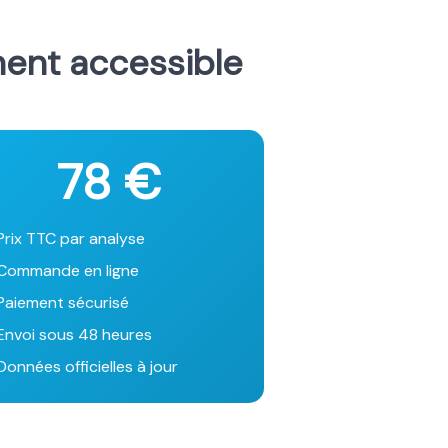
ment accessible
78 €
Prix TTC par analyse
Commande en ligne
Paiement sécurisé
Envoi sous 48 heures
onnées officielles à jour