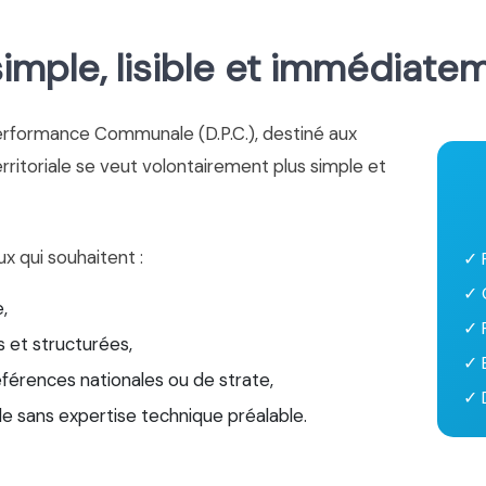
mple, lisible et immédiate
erformance Communale (D.P.C.), destiné aux
territoriale se veut volontairement plus simple et
ux qui souhaitent :
✓ 
✓ 
,
✓ 
 et structurées,
✓ 
éférences nationales ou de strate,
✓ D
le sans expertise technique préalable.