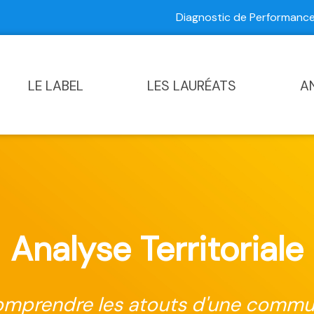
Diagnostic de Performan
Contactez-nous
|
Diagnostic de Performance Commun
LE LABEL
LES LAURÉATS
A
Analyse Territoriale
mprendre les atouts d'une comm