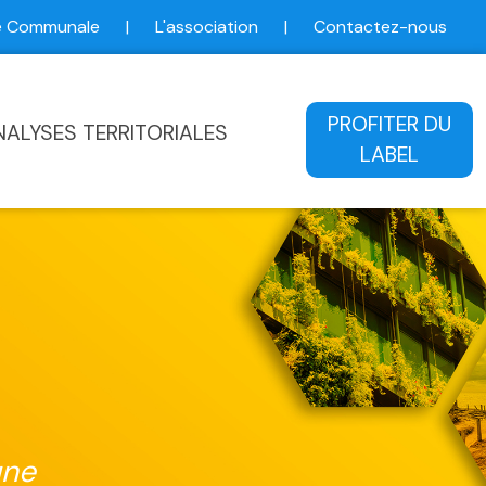
ce Communale
|
L'association
|
Contactez-nous
ale
PROFITER DU
NALYSES TERRITORIALES
LABEL
une