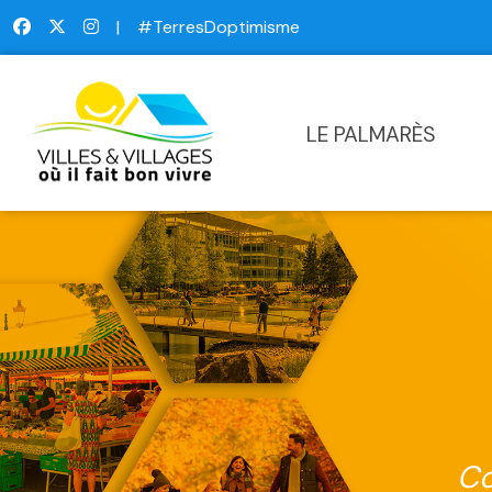
|
#TerresDoptimisme
LE PALMARÈS
Co