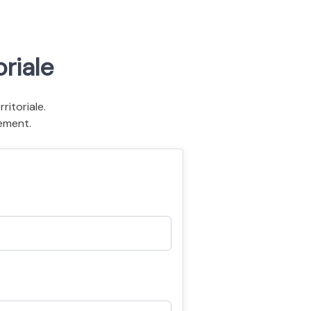
riale
itoriale.
ement.