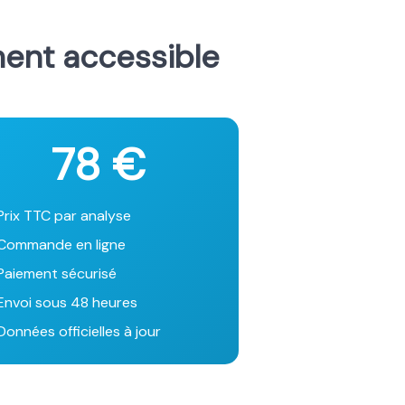
ment accessible
78 €
Prix TTC par analyse
Commande en ligne
Paiement sécurisé
Envoi sous 48 heures
onnées officielles à jour