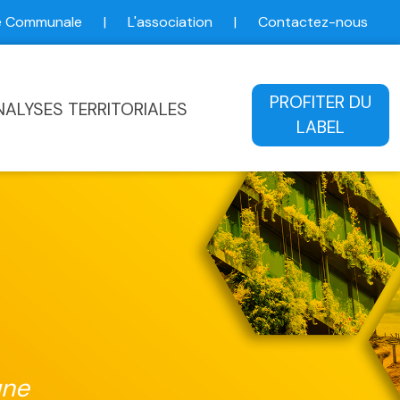
ce Communale
|
L'association
|
Contactez-nous
ale
PROFITER DU
NALYSES TERRITORIALES
LABEL
une