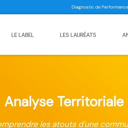
Diagnostic de Performan
Contactez-nous
|
Diagnostic de Performance Commun
LE LABEL
LES LAURÉATS
A
Analyse Territoriale
mprendre les atouts d'une comm