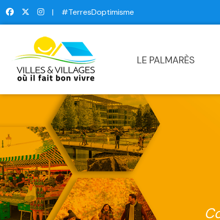
|
#TerresDoptimisme
LE PALMARÈS
Co