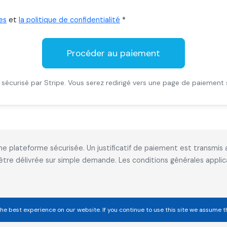
es
et
la politique de confidentialité
*
Procéder au paiement
sécurisé par Stripe. Vous serez redirigé vers une page de paiement 
 une plateforme sécurisée. Un justificatif de paiement est transm
 être délivrée sur simple demande. Les conditions générales appl
he best experience on our website. If you continue to use this site we assume t