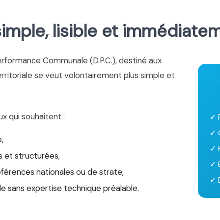
mple, lisible et immédiate
erformance Communale (D.P.C.), destiné aux
territoriale se veut volontairement plus simple et
ux qui souhaitent :
✓ 
✓ 
,
✓ 
 et structurées,
✓ 
éférences nationales ou de strate,
✓ D
le sans expertise technique préalable.