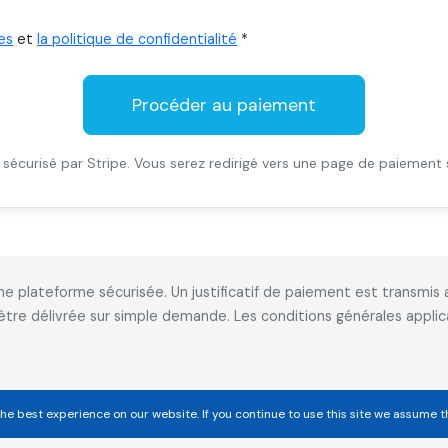
es
et
la politique de confidentialité
*
Procéder au paiement
sécurisé par Stripe. Vous serez redirigé vers une page de paiement 
 une plateforme sécurisée. Un justificatif de paiement est transm
 être délivrée sur simple demande. Les conditions générales appl
he best experience on our website. If you continue to use this site we assume t