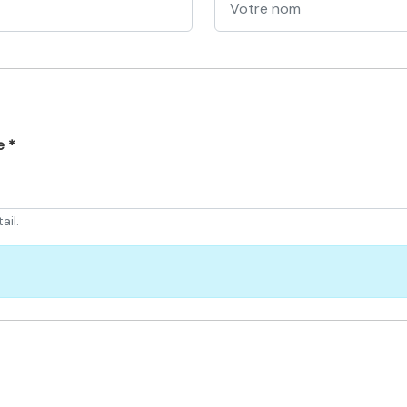
e *
ail.