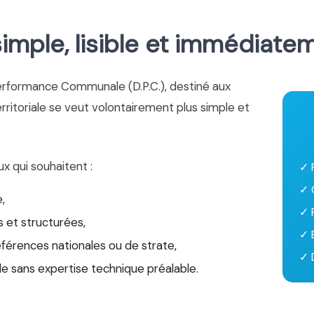
mple, lisible et immédiate
erformance Communale (D.P.C.), destiné aux
territoriale se veut volontairement plus simple et
ux qui souhaitent :
✓ 
✓ 
,
✓ 
 et structurées,
✓ 
éférences nationales ou de strate,
✓ D
le sans expertise technique préalable.