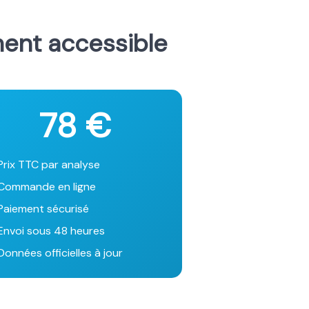
ment accessible
78 €
Prix TTC par analyse
Commande en ligne
Paiement sécurisé
Envoi sous 48 heures
onnées officielles à jour