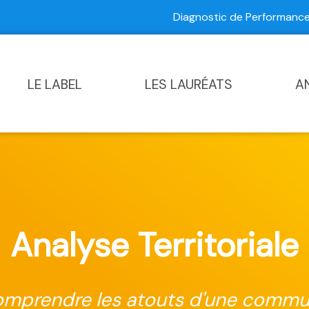
Diagnostic de Performan
Contactez-nous
|
Diagnostic de Performance Commun
LE LABEL
LES LAURÉATS
A
Analyse Territoriale
mprendre les atouts d'une comm