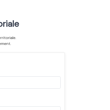
riale
itoriale.
ement.