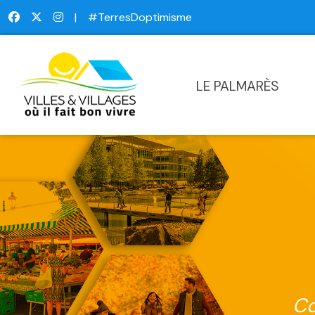
|
#TerresDoptimisme
LE PALMARÈS
Co