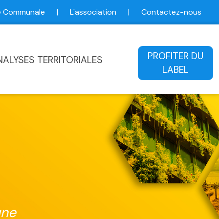
ce Communale
|
L'association
|
Contactez-nous
ale
PROFITER DU
NALYSES TERRITORIALES
LABEL
une