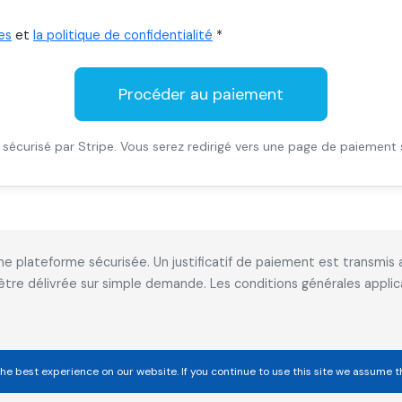
es
et
la politique de confidentialité
*
Procéder au paiement
sécurisé par Stripe. Vous serez redirigé vers une page de paiement 
 une plateforme sécurisée. Un justificatif de paiement est transm
 être délivrée sur simple demande. Les conditions générales appl
he best experience on our website. If you continue to use this site we assume t