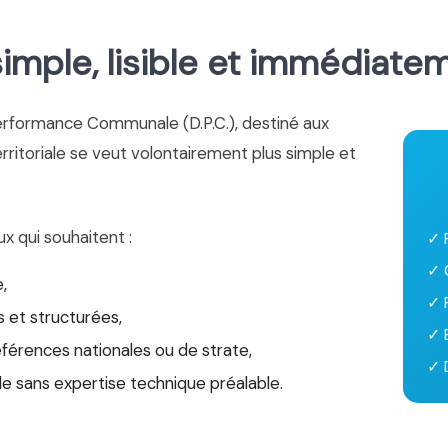
mple, lisible et immédiate
erformance Communale (D.P.C.), destiné aux
territoriale se veut volontairement plus simple et
ux qui souhaitent :
✓ 
✓ 
,
✓ 
 et structurées,
✓ 
éférences nationales ou de strate,
✓ D
le sans expertise technique préalable.