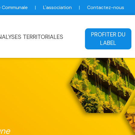
ce Communale
|
L'association
|
Contactez-nous
ale
PROFITER DU
NALYSES TERRITORIALES
LABEL
une