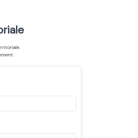
riale
itoriale.
ement.