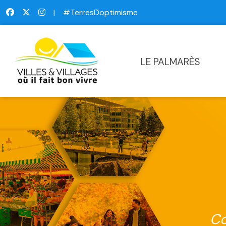
|
#TerresDoptimisme
LE PALMARÈS
Co