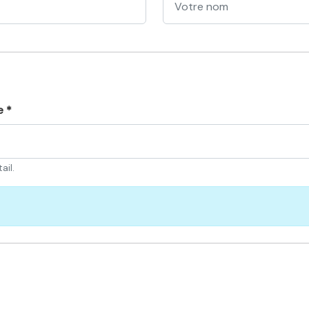
e *
ail.