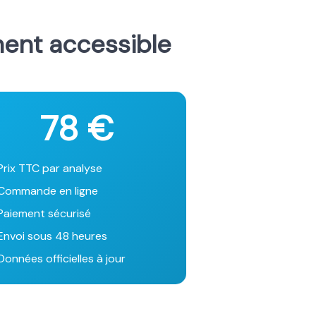
ment accessible
78 €
Prix TTC par analyse
Commande en ligne
Paiement sécurisé
Envoi sous 48 heures
onnées officielles à jour