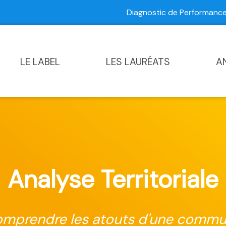
Diagnostic de Performan
Contactez-nous
|
Diagnostic de Performance Commun
LE LABEL
LES LAURÉATS
A
Analyse Territoriale
mprendre les atouts d'une comm