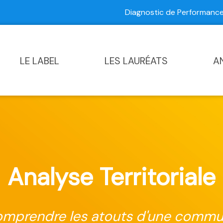
Diagnostic de Performan
Contactez-nous
|
Diagnostic de Performance Commun
LE LABEL
LES LAURÉATS
A
Analyse Territoriale
mprendre les atouts d'une comm