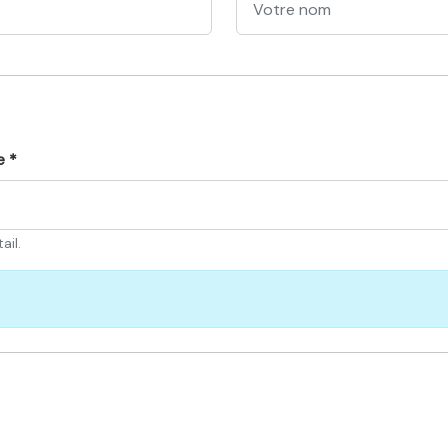
e *
ail.