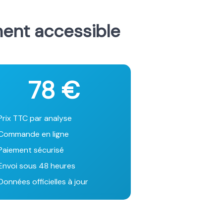
ment accessible
78 €
Prix TTC par analyse
Commande en ligne
Paiement sécurisé
Envoi sous 48 heures
onnées officielles à jour