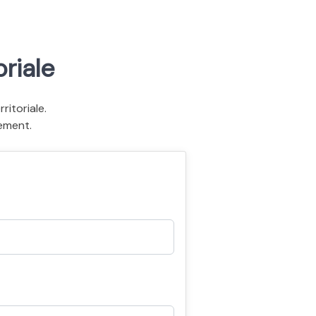
riale
itoriale.
ement.