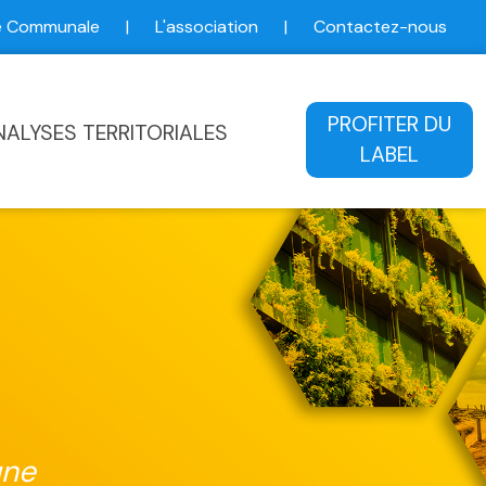
ce Communale
|
L'association
|
Contactez-nous
ale
PROFITER DU
NALYSES TERRITORIALES
LABEL
une