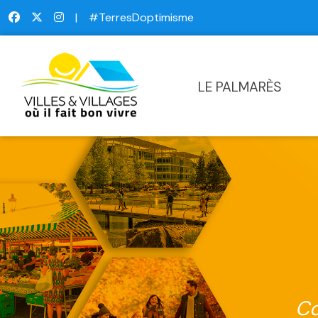
|
#TerresDoptimisme
LE PALMARÈS
Co