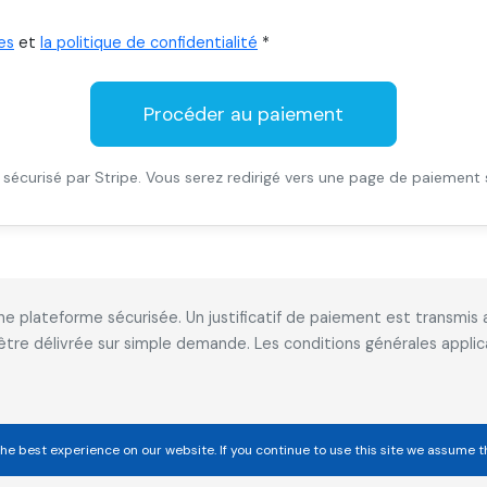
es
et
la politique de confidentialité
*
Procéder au paiement
sécurisé par Stripe. Vous serez redirigé vers une page de paiement 
 une plateforme sécurisée. Un justificatif de paiement est transm
 être délivrée sur simple demande. Les conditions générales appl
he best experience on our website. If you continue to use this site we assume t