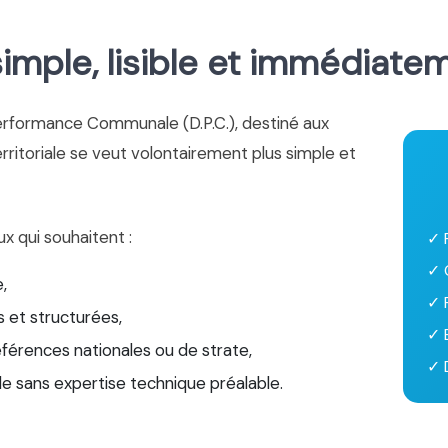
mple, lisible et immédiate
erformance Communale (D.P.C.), destiné aux
territoriale se veut volontairement plus simple et
ux qui souhaitent :
✓ 
✓ 
,
✓ 
 et structurées,
✓ 
éférences nationales ou de strate,
✓ D
le sans expertise technique préalable.