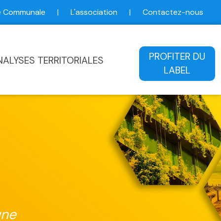
ce Communale
|
L'association
|
Contactez-nous
ale
PROFITER DU
NALYSES TERRITORIALES
LABEL
une