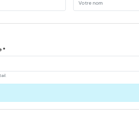
e *
ail.