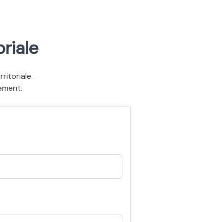
riale
itoriale.
ement.