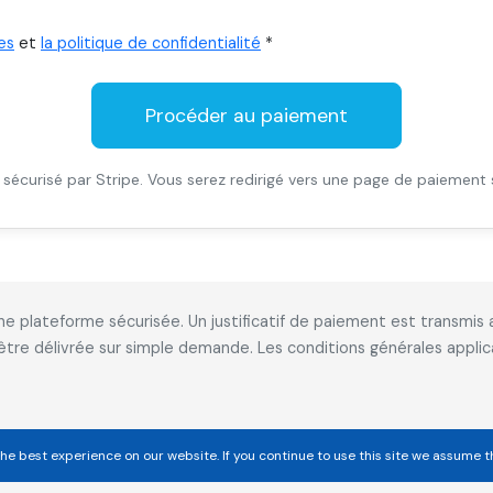
es
et
la politique de confidentialité
*
Procéder au paiement
sécurisé par Stripe. Vous serez redirigé vers une page de paiement 
 une plateforme sécurisée. Un justificatif de paiement est transm
 être délivrée sur simple demande. Les conditions générales appl
he best experience on our website. If you continue to use this site we assume t