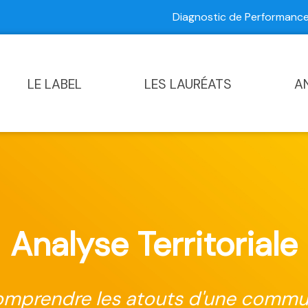
Diagnostic de Performan
Contactez-nous
|
Diagnostic de Performance Commun
LE LABEL
LES LAURÉATS
A
Analyse Territoriale
mprendre les atouts d'une comm