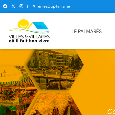
|
#TerresDoptimisme
LE PALMARÈS
Co