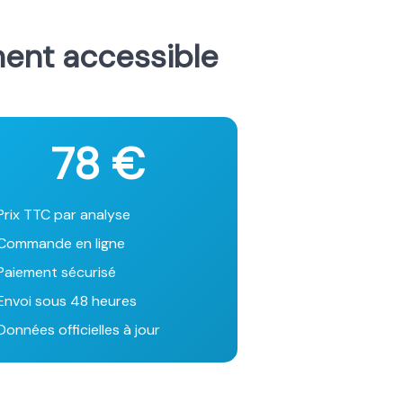
ment accessible
78 €
Prix TTC par analyse
Commande en ligne
Paiement sécurisé
Envoi sous 48 heures
onnées officielles à jour