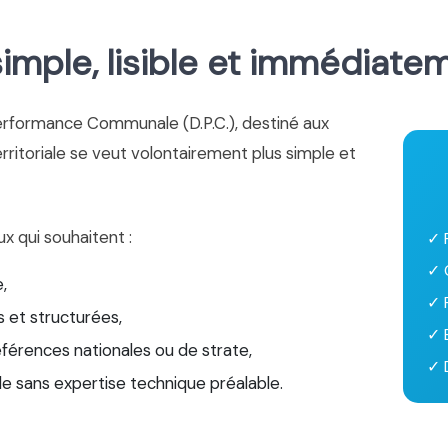
mple, lisible et immédiate
erformance Communale (D.P.C.), destiné aux
territoriale se veut volontairement plus simple et
ux qui souhaitent :
✓ 
✓ 
,
✓ 
 et structurées,
✓ 
éférences nationales ou de strate,
✓ D
le sans expertise technique préalable.