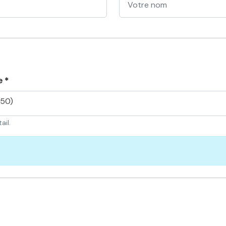
e *
450)
ail.