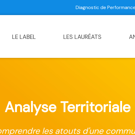
Diagnostic de Performan
Contactez-nous
|
Diagnostic de Performance Commun
LE LABEL
LES LAURÉATS
A
Analyse Territoriale
mprendre les atouts d'une comm