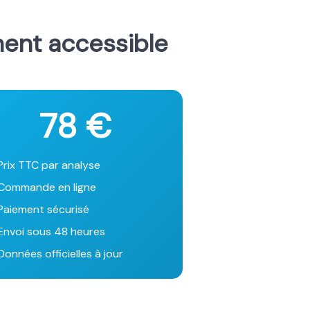
ment accessible
78 €
Prix TTC par analyse
Commande en ligne
Paiement sécurisé
Envoi sous 48 heures
onnées officielles à jour