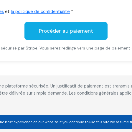
es
et
la politique de confidentialité
*
Procéder au paiement
sécurisé par Stripe. Vous serez redirigé vers une page de paiement 
 une plateforme sécurisée. Un justificatif de paiement est transm
 être délivrée sur simple demande. Les conditions générales appl
he best experience on our website. If you continue to use this site we assume t