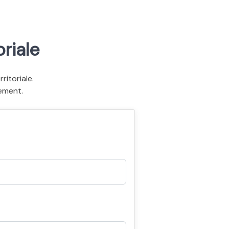
riale
itoriale.
ement.