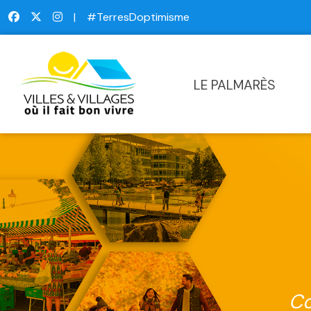
|
#TerresDoptimisme
LE PALMARÈS
Co