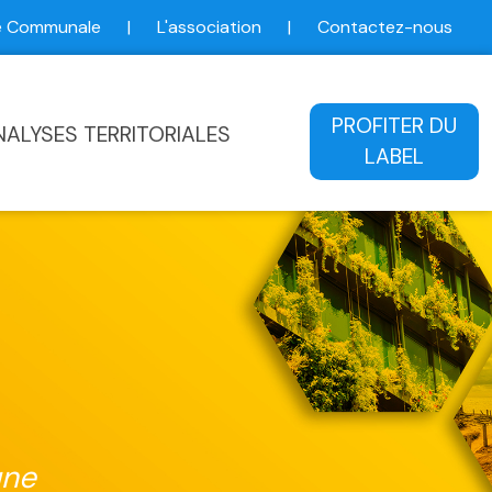
ce Communale
|
L'association
|
Contactez-nous
ale
PROFITER DU
NALYSES TERRITORIALES
LABEL
une