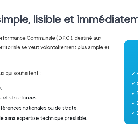
mple, lisible et immédiate
erformance Communale (D.P.C.), destiné aux
territoriale se veut volontairement plus simple et
ux qui souhaitent :
✓ 
✓ 
,
✓ 
 et structurées,
✓ 
éférences nationales ou de strate,
✓ D
le sans expertise technique préalable.