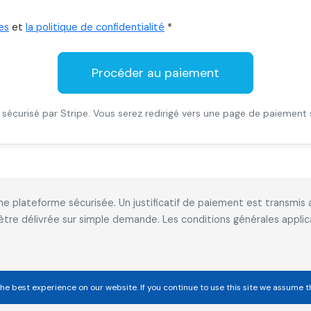
es
et
la politique de confidentialité
*
Procéder au paiement
sécurisé par Stripe. Vous serez redirigé vers une page de paiement 
 une plateforme sécurisée. Un justificatif de paiement est transm
 être délivrée sur simple demande. Les conditions générales appl
he best experience on our website. If you continue to use this site we assume t