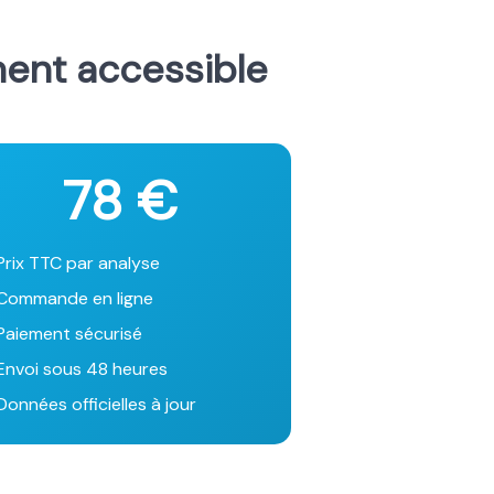
ment accessible
78 €
Prix TTC par analyse
Commande en ligne
Paiement sécurisé
Envoi sous 48 heures
onnées officielles à jour