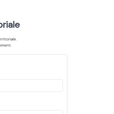
riale
itoriale.
ement.