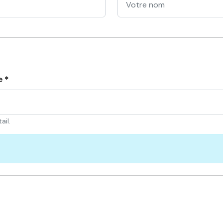
e *
ail.