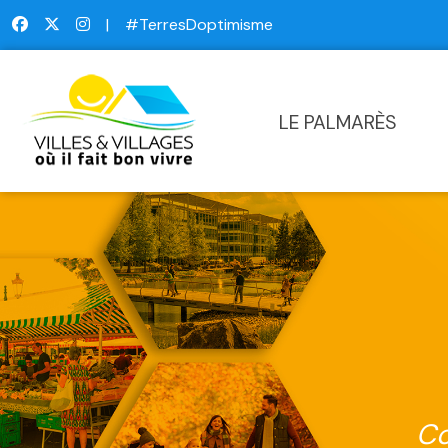
|
#TerresDoptimisme
LE PALMARÈS
Co