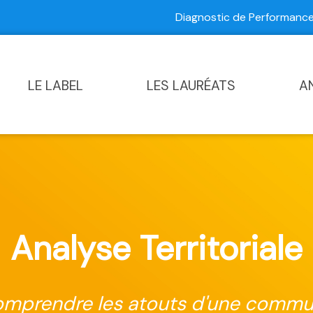
Diagnostic de Performan
Contactez-nous
|
Diagnostic de Performance Commun
LE LABEL
LES LAURÉATS
A
Analyse Territoriale
mprendre les atouts d'une comm