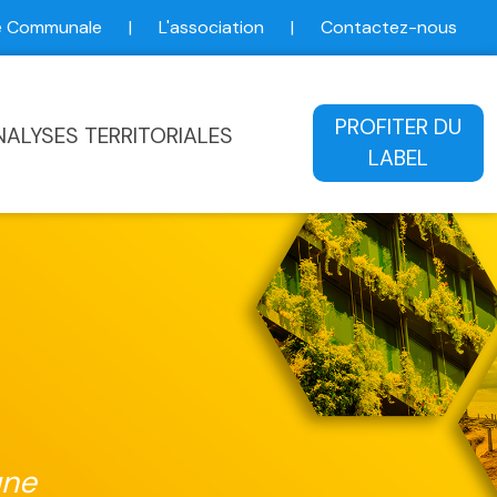
ce Communale
|
L'association
|
Contactez-nous
ale
PROFITER DU
NALYSES TERRITORIALES
LABEL
une