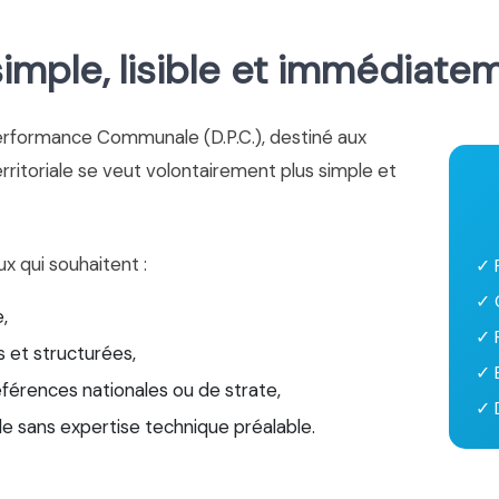
mple, lisible et immédiate
erformance Communale (D.P.C.), destiné aux
territoriale se veut volontairement plus simple et
ux qui souhaitent :
✓ 
✓ 
,
✓ 
 et structurées,
✓ 
éférences nationales ou de strate,
✓ D
le sans expertise technique préalable.