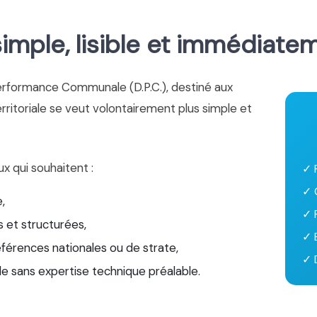
mple, lisible et immédiate
erformance Communale (D.P.C.), destiné aux
territoriale se veut volontairement plus simple et
ux qui souhaitent :
✓ 
✓ 
,
✓ 
 et structurées,
✓ 
éférences nationales ou de strate,
✓ D
le sans expertise technique préalable.