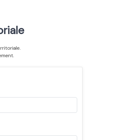
riale
itoriale.
ement.