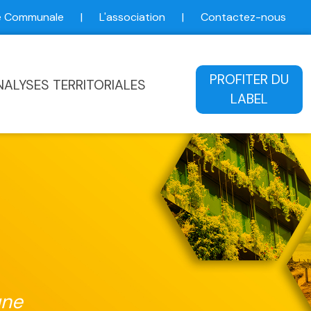
ce Communale
|
L'association
|
Contactez-nous
ale
PROFITER DU
NALYSES TERRITORIALES
LABEL
une