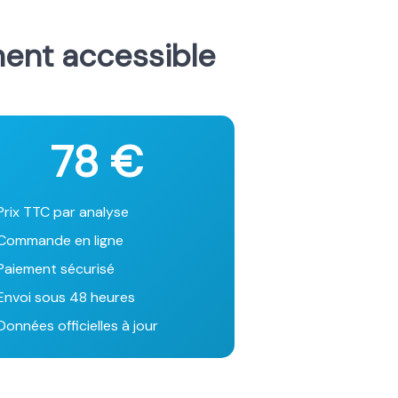
ment accessible
78 €
Prix TTC par analyse
Commande en ligne
Paiement sécurisé
Envoi sous 48 heures
onnées officielles à jour