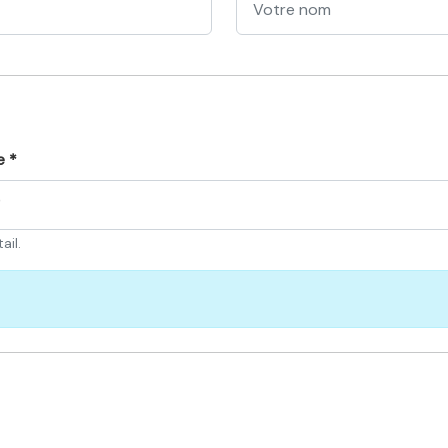
e *
)
ail.