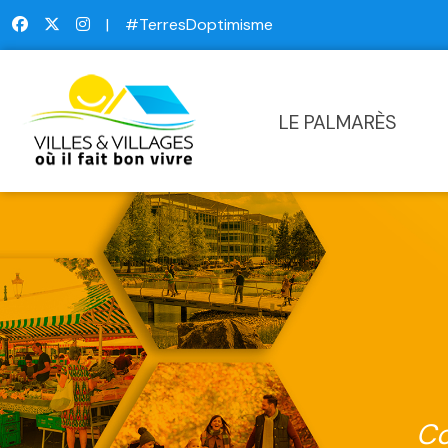
|
#TerresDoptimisme
LE PALMARÈS
Co