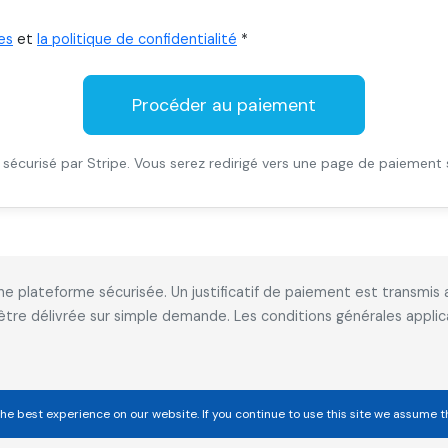
es
et
la politique de confidentialité
*
Procéder au paiement
sécurisé par Stripe. Vous serez redirigé vers une page de paiement 
 une plateforme sécurisée. Un justificatif de paiement est transm
 être délivrée sur simple demande. Les conditions générales appl
he best experience on our website. If you continue to use this site we assume t