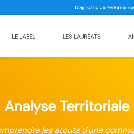
Diagnostic de Performan
Contactez-nous
|
Diagnostic de Performance Commun
LE LABEL
LES LAURÉATS
A
Analyse Territoriale
mprendre les atouts d'une comm