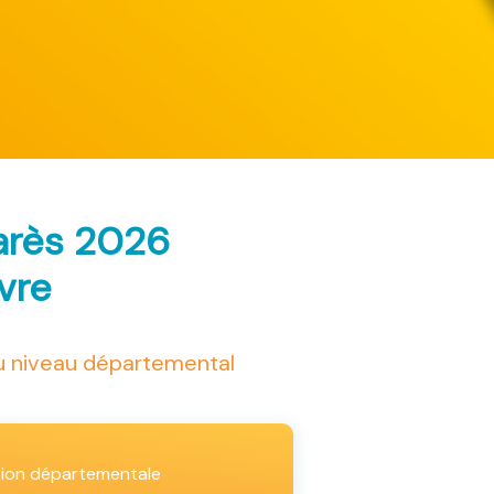
arès 2026
ivre
au niveau départemental
tion départementale