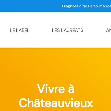
Diagnostic de Performan
Contactez-nous
|
Diagnostic de Performance Commun
LE LABEL
LES LAURÉATS
A
Vivre à
Châteauvieux