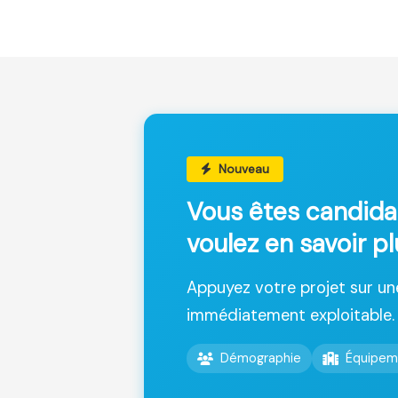
Nouveau
Vous êtes candida
voulez en savoir p
Appuyez votre projet sur u
immédiatement exploitable.
Démographie
Équipem