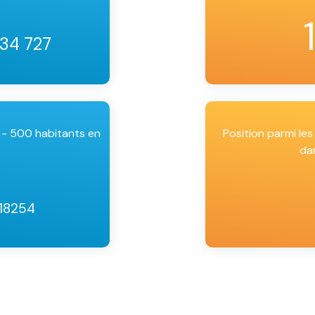
 34 727
 - 500 habitants en
Position parmi l
da
 18254