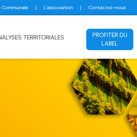
ce Communale
|
L'association
|
Contactez-nous
ale
PROFITER DU
NALYSES TERRITORIALES
LABEL