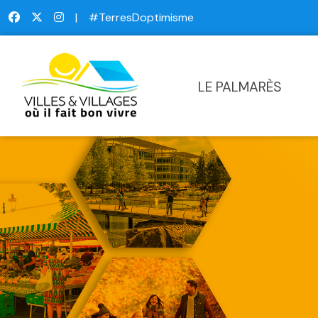
|
#TerresDoptimisme
LE PALMARÈS