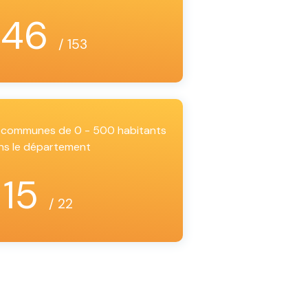
146
/ 153
es communes de 0 - 500 habitants
ns le département
15
/ 22