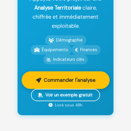
Analyse Territoriale
claire,
chiffrée et immédiatement
exploitable.
Démographie
Équipements
Finances
Indicateurs clés
Commander l'analyse
Voir un exemple gratuit
Livré sous 48h