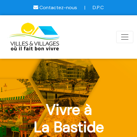
Contactez-nous
|
D.P.C
Vivre à
La Bastide