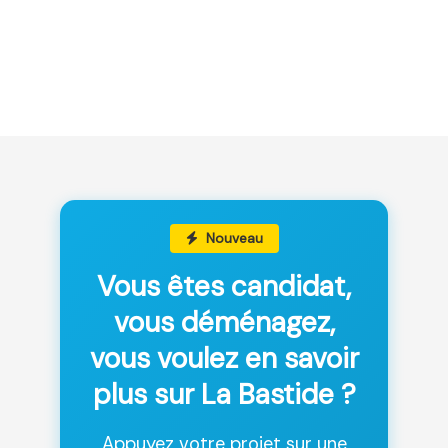
Nouveau
Vous êtes candidat,
vous déménagez,
vous voulez en savoir
plus sur La Bastide ?
Appuyez votre projet sur une