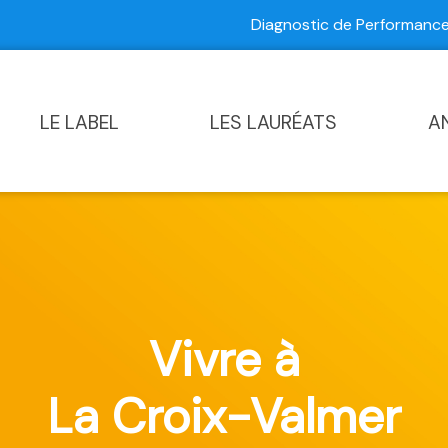
Diagnostic de Performan
Contactez-nous
|
Diagnostic de Performance Commun
LE LABEL
LES LAURÉATS
A
Vivre à
La Croix-Valmer