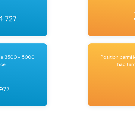
4 727
 de 3500 - 5000
Position parmi
nce
habitan
 977