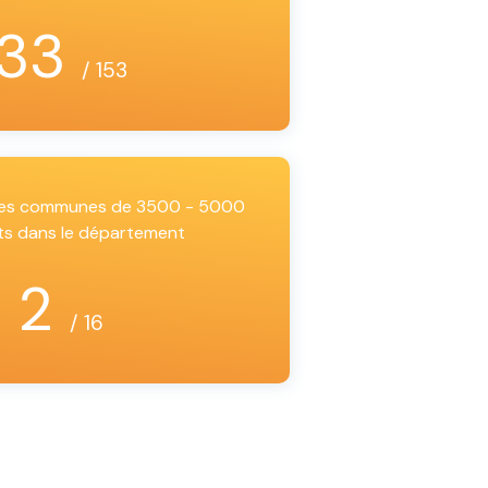
33
/ 153
 les communes de 3500 - 5000
ts dans le département
2
/ 16