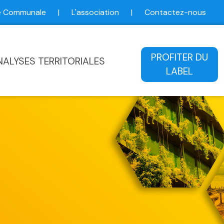
ce Communale
|
L'association
|
Contactez-nous
ale
PROFITER DU
NALYSES TERRITORIALES
LABEL