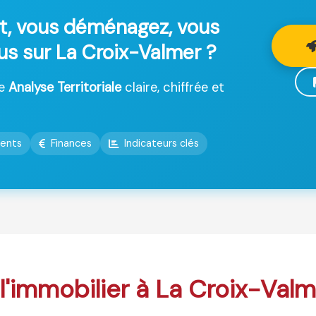
t, vous déménagez, vous
lus sur La Croix-Valmer ?
ne
Analyse Territoriale
claire, chiffrée et
ents
Finances
Indicateurs clés
 l'immobilier à La Croix-Valm