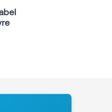
label
vre