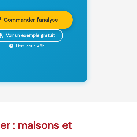
Commander l'analyse
Voir un exemple gratuit
Livré sous 48h
er : maisons et