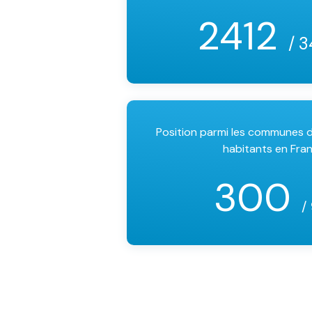
2412
/ 3
Position parmi les communes
habitants en Fra
300
/