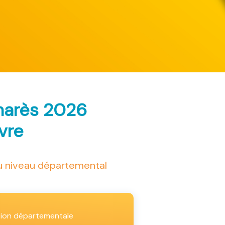
lmarès 2026
ivre
au niveau départemental
tion départementale