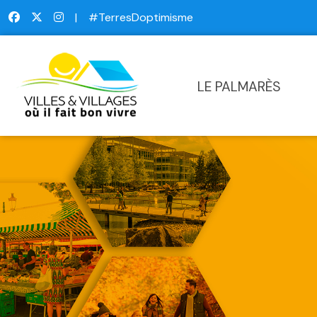
|
#TerresDoptimisme
LE PALMARÈS