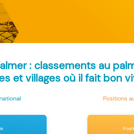
almer : classements au pa
les et villages où il fait bon v
national
Positions 
le
Posi