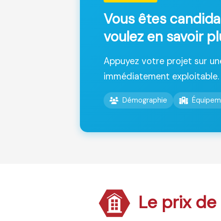
Vous êtes candida
voulez en savoir p
Appuyez votre projet sur u
immédiatement exploitable.
Démographie
Équipem
Le prix de