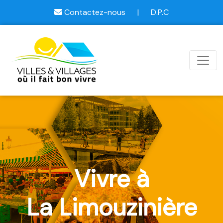
Contactez-nous
|
D.P.C
Vivre à
La Limouzinière