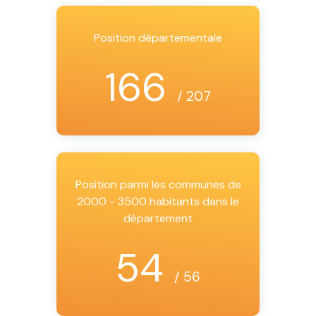
Position départementale
166
/ 207
Position parmi les communes de
2000 - 3500 habitants dans le
département
54
/ 56