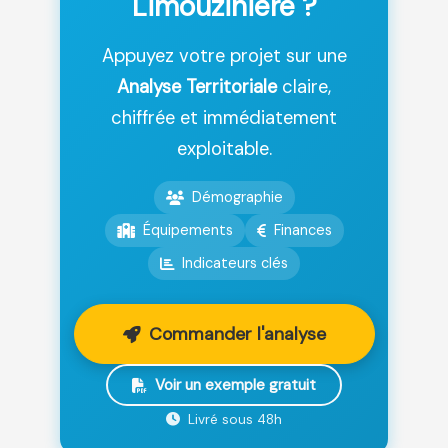
Limouzinière ?
Appuyez votre projet sur une
Analyse Territoriale
claire,
chiffrée et immédiatement
exploitable.
Démographie
Équipements
Finances
Indicateurs clés
Commander l'analyse
Voir un exemple gratuit
Livré sous 48h