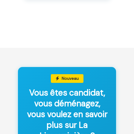
Nouveau
Vous êtes candidat,
vous déménagez,
vous voulez en savoir
plus sur La