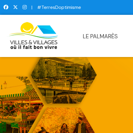
|
#TerresDoptimisme
LE PALMARÈS