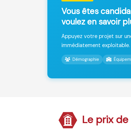
Vous êtes candida
voulez en savoir pl
Appuyez votre projet sur u
immédiatement exploitable.
Démographie
Équipem
Le prix de