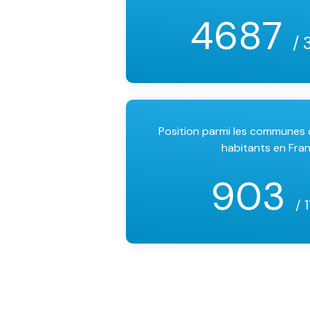
4687
/ 
Position parmi les communes
habitants en Fra
903
/ 