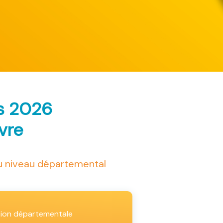
ès 2026
ivre
au niveau départemental
tion départementale