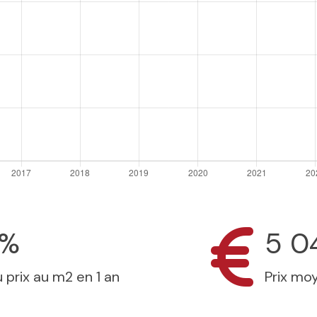
9%
5 0
 prix au m2 en 1 an
Prix mo