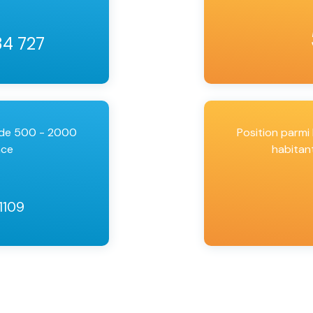
34 727
 de 500 - 2000
Position parm
nce
habitan
11109