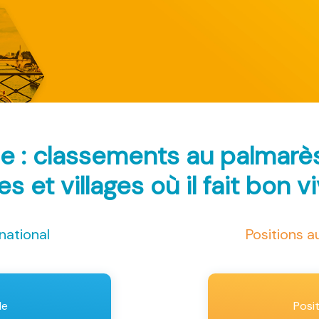
e : classements au palmar
les et villages où il fait bon v
national
Positions 
le
Posi