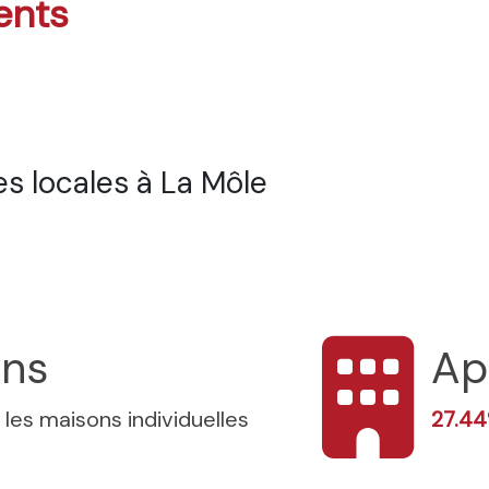
ents
s locales à La Môle
ons
Ap
 les maisons individuelles
27.4