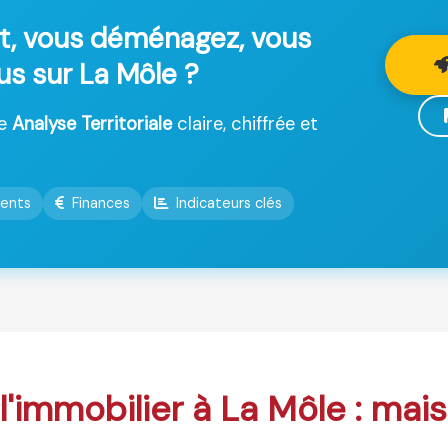
t, vous déménagez, vous
us sur La Môle ?
ne
Analyse Territoriale
claire, chiffrée et
ents
Finances
Indicateurs clés
 l'immobilier à La Môle : mai