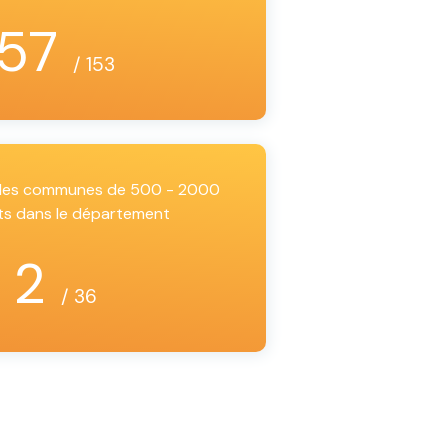
57
/ 153
i les communes de 500 - 2000
ts dans le département
2
/ 36