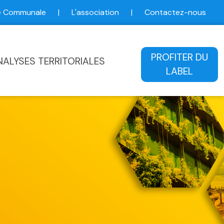
ce Communale
|
L'association
|
Contactez-nous
ale
PROFITER DU
NALYSES TERRITORIALES
LABEL