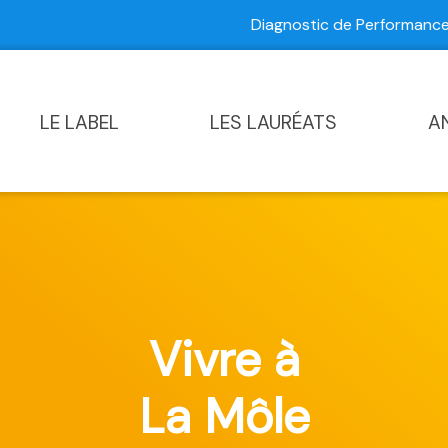
Diagnostic de Performan
Contactez-nous
|
Diagnostic de Performance Commun
LE LABEL
LES LAURÉATS
A
Vivre à
La Môle