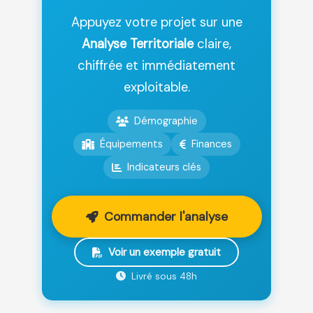
Appuyez votre projet sur une
Analyse Territoriale
claire,
chiffrée et immédiatement
exploitable.
Démographie
Équipements
Finances
Indicateurs clés
Commander l'analyse
Voir un exemple gratuit
Livré sous 48h