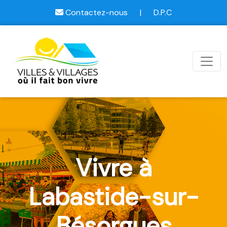
Contactez-nous
|
D.P.C
Vivre à
Labastide-sur-
Bésorgues