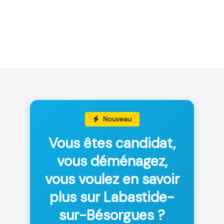
Nouveau
Vous êtes candidat,
vous déménagez,
vous voulez en savoir
plus sur Labastide-
sur-Bésorgues ?