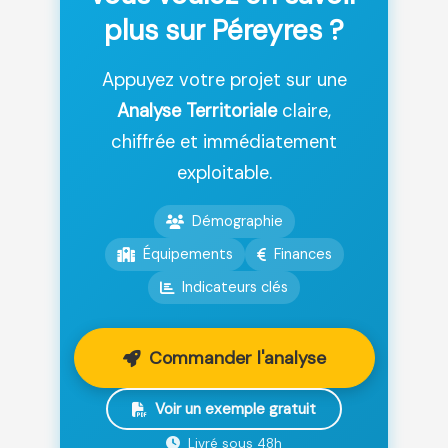
plus sur Péreyres ?
Appuyez votre projet sur une
Analyse Territoriale
claire,
chiffrée et immédiatement
exploitable.
Démographie
Équipements
Finances
Indicateurs clés
Commander l'analyse
Voir un exemple gratuit
Livré sous 48h