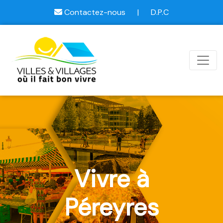
Contactez-nous
|
D.P.C
Vivre à
Péreyres