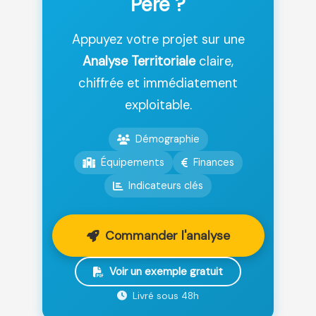
Père ?
Appuyez votre projet sur une
Analyse Territoriale
claire,
chiffrée et immédiatement
exploitable.
Démographie
Équipements
Finances
Indicateurs clés
Commander l'analyse
Voir un exemple gratuit
Livré sous 48h