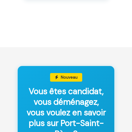
Nouveau
Vous êtes candidat,
vous déménagez,
vous voulez en savoir
plus sur Port-Saint-