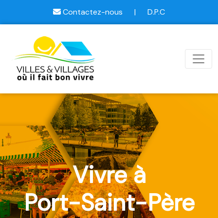
Contactez-nous
|
D.P.C
Vivre à
Port-Saint-Père