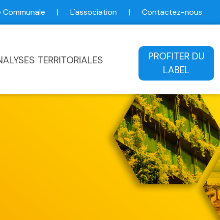
ce Communale
|
L'association
|
Contactez-nous
ale
PROFITER DU
NALYSES TERRITORIALES
LABEL