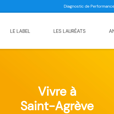
Diagnostic de Performan
Contactez-nous
|
Diagnostic de Performance Commun
LE LABEL
LES LAURÉATS
A
Vivre à
Saint-Agrève