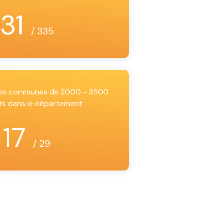
31
/ 335
 les communes de 2000 - 3500
ts dans le département
17
/ 29