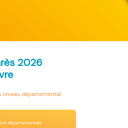
arès 2026
ivre
au niveau départemental
tion départementale