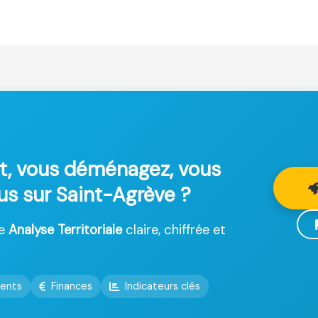
t, vous déménagez, vous
lus sur Saint-Agrève ?
ne
Analyse Territoriale
claire, chiffrée et
ents
Finances
Indicateurs clés