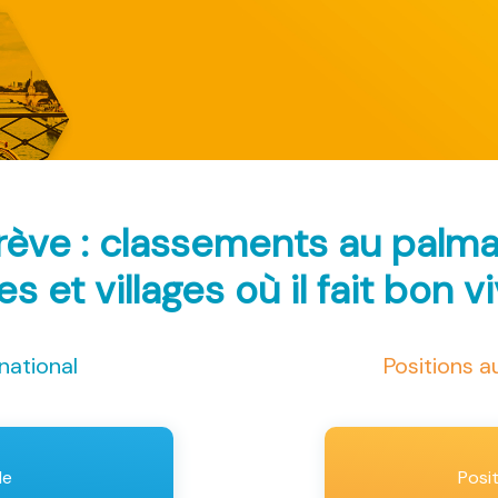
rève : classements au palm
les et villages où il fait bon v
national
Positions 
le
Posi