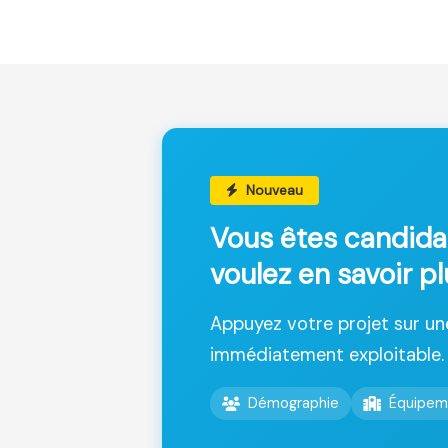
Nouveau
Vous êtes candida
voulez en savoir p
Appuyez votre projet sur u
immédiatement exploitable.
Démographie
Équipem