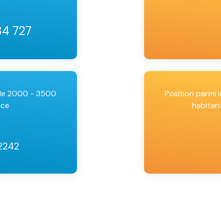
34 727
 de 2000 - 3500
Position parmi
nce
habitan
2242