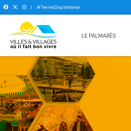
|
#TerresDoptimisme
LE PALMARÈS