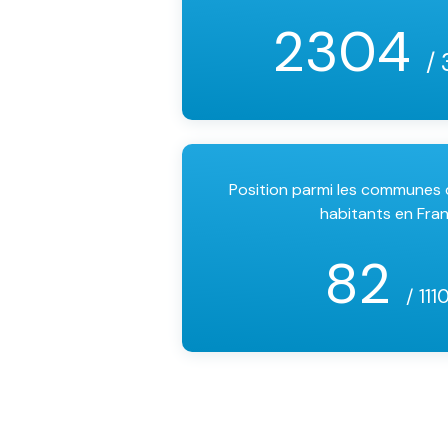
2304
/ 
Position parmi les communes
habitants en Fra
82
/ 111