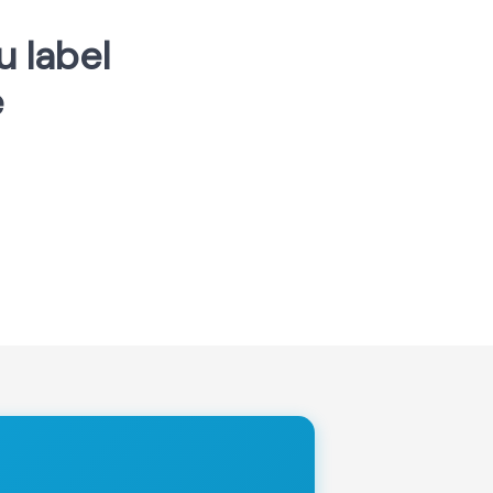
u label
e