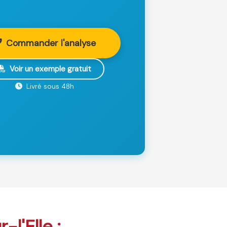
Commander l'analyse
Voir un exemple gratuit
Livré sous 48h
-l'Elle :