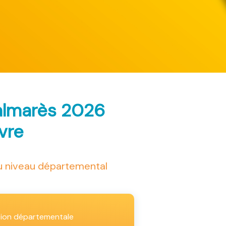
palmarès 2026
ivre
au niveau départemental
tion départementale