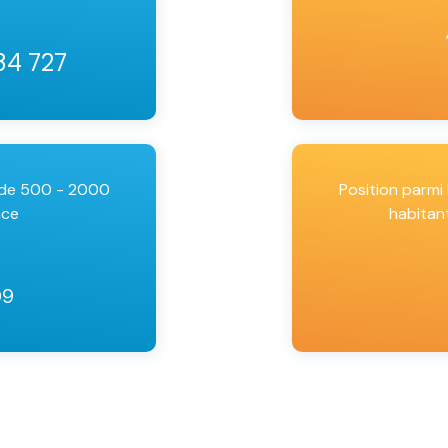
34 727
 de 500 - 2000
Position parm
nce
habitan
09