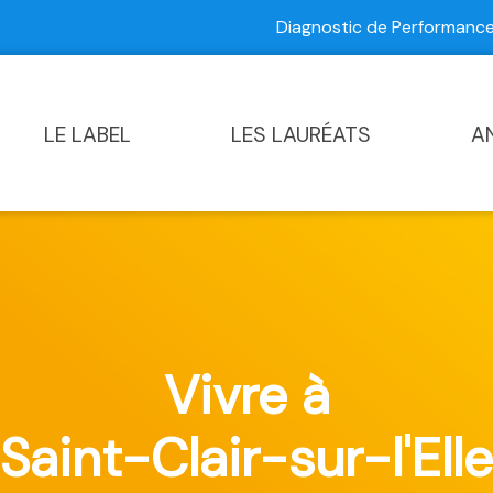
Diagnostic de Performan
Contactez-nous
|
Diagnostic de Performance Commun
LE LABEL
LES LAURÉATS
A
Vivre à
Saint-Clair-sur-l'Elle