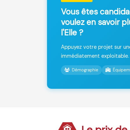
Vous êtes candida
voulez en savoir pl
l'Elle ?
Appuyez votre projet sur u
immédiatement exploitable.
Démographie
Équipem
Le prix de 