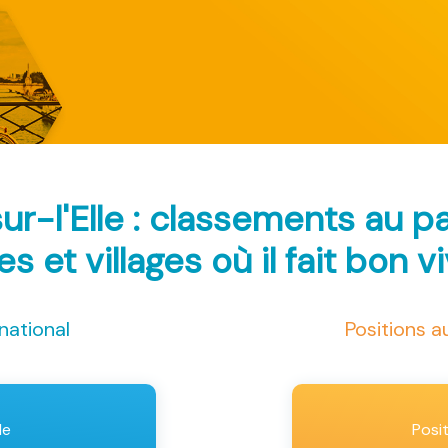
sur-l'Elle : classements au 
les et villages où il fait bon v
national
Positions 
le
Posi