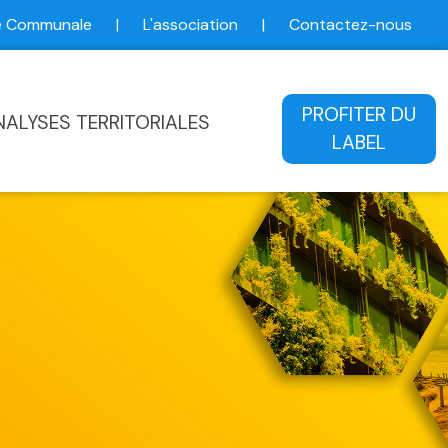
ce Communale
|
L'association
|
Contactez-nous
ale
PROFITER DU
NALYSES TERRITORIALES
LABEL