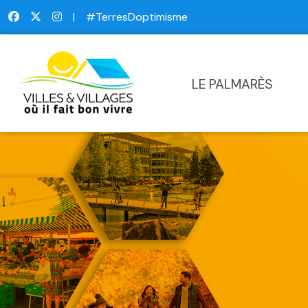
|
#TerresDoptimisme
LE PALMARÈS