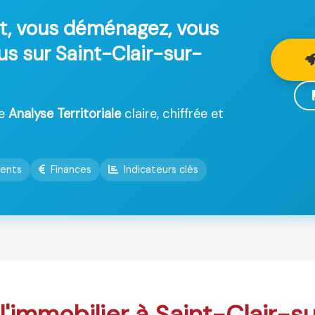
t, vous déménagez, vous
us sur Saint-Clair-sur-
ne
Analyse Territoriale
claire, chiffrée et
ents
Finances
Indicateurs clés
l'immobilier à Saint-Clair-sur