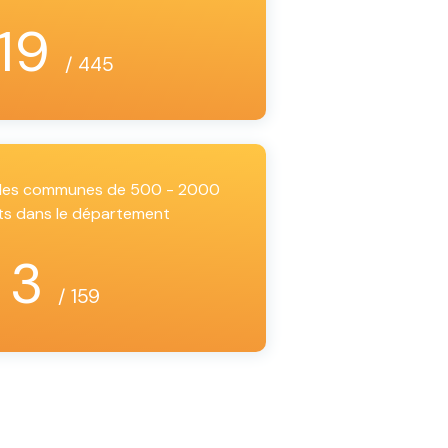
19
/ 445
i les communes de 500 - 2000
ts dans le département
3
/ 159