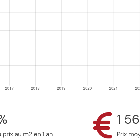
9%
1 56
 prix au m2 en 1 an
Prix mo