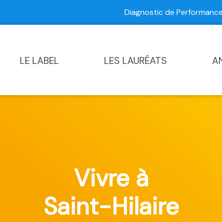
Diagnostic de Performan
Contactez-nous
|
Diagnostic de Performance Commun
LE LABEL
LES LAURÉATS
A
Vivre à
Saint-Hilaire