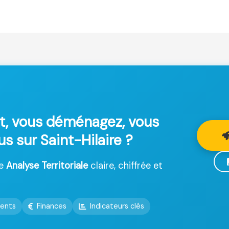
t, vous déménagez, vous
us sur Saint-Hilaire ?
ne
Analyse Territoriale
claire, chiffrée et
ents
Finances
Indicateurs clés