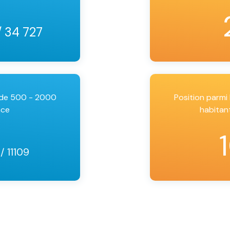
/ 34 727
 de 500 - 2000
Position parm
nce
habitan
3
/ 11109