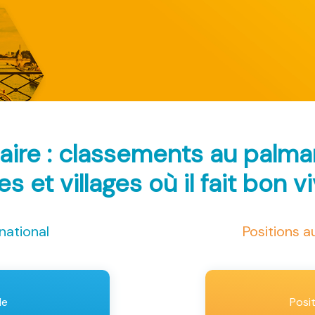
laire : classements au palm
les et villages où il fait bon v
national
Positions 
le
Posi