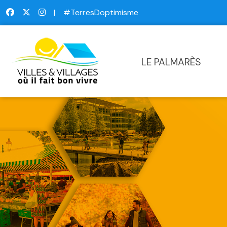
|
#TerresDoptimisme
LE PALMARÈS