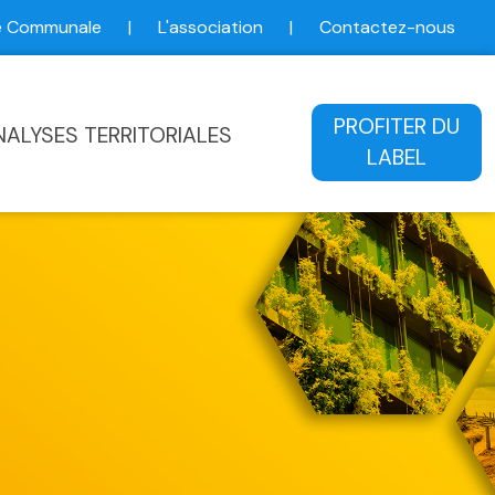
ce Communale
|
L'association
|
Contactez-nous
ale
PROFITER DU
NALYSES TERRITORIALES
LABEL