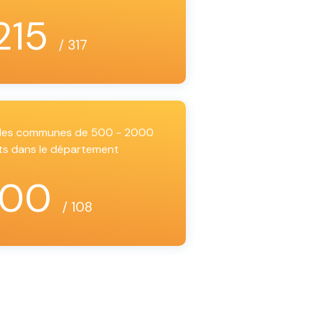
215
/ 317
i les communes de 500 - 2000
ts dans le département
100
/ 108