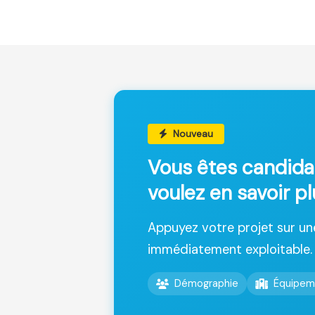
Nouveau
Vous êtes candida
voulez en savoir pl
Appuyez votre projet sur u
immédiatement exploitable.
Démographie
Équipem