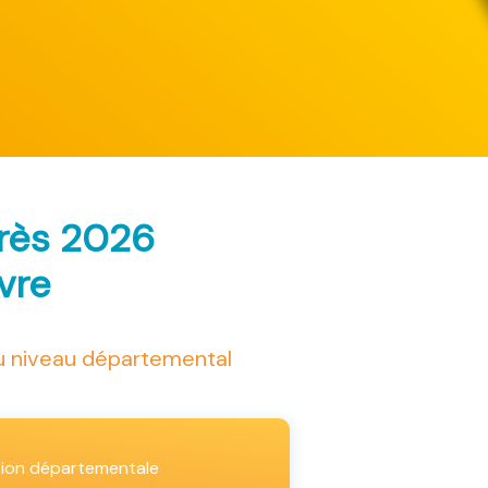
arès 2026
ivre
au niveau départemental
tion départementale