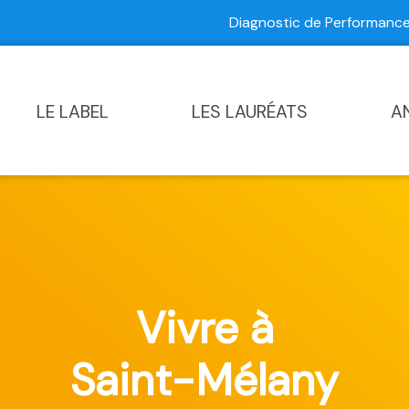
Diagnostic de Performan
Contactez-nous
|
Diagnostic de Performance Commun
LE LABEL
LES LAURÉATS
A
Vivre à
Saint-Mélany