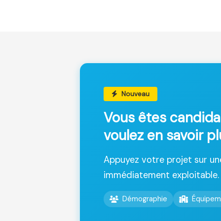
Nouveau
Vous êtes candida
voulez en savoir p
Appuyez votre projet sur u
immédiatement exploitable.
Démographie
Équipem