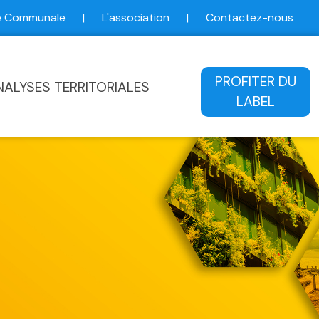
ce Communale
|
L'association
|
Contactez-nous
ale
PROFITER DU
NALYSES TERRITORIALES
LABEL