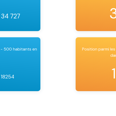
/ 34 727
 - 500 habitants en
Position parmi l
da
 18254