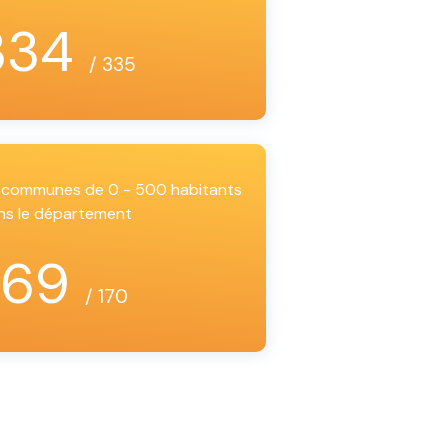
334
/ 335
es communes de 0 - 500 habitants
ns le département
169
/ 170