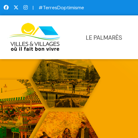
|
#TerresDoptimisme
LE PALMARÈS