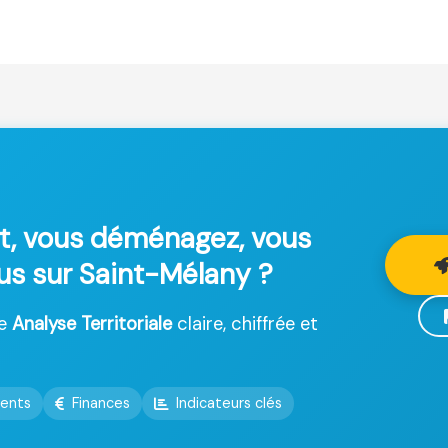
t, vous déménagez, vous
lus sur Saint-Mélany ?
ne
Analyse Territoriale
claire, chiffrée et
ents
Finances
Indicateurs clés