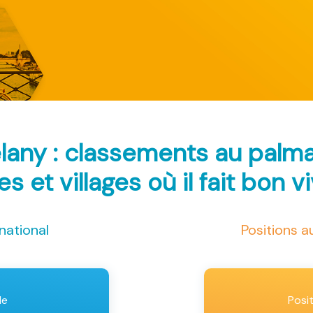
lany : classements au palm
les et villages où il fait bon v
national
Positions 
le
Posi