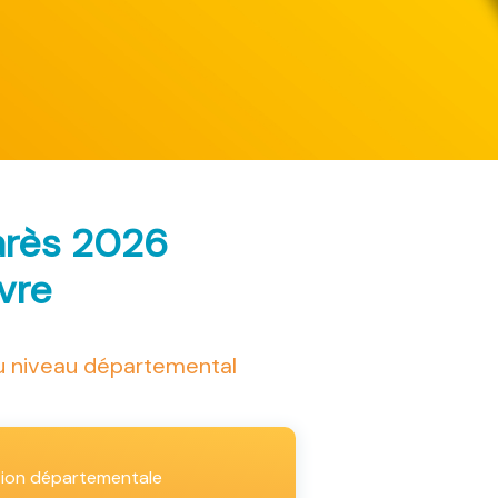
arès 2026
ivre
au niveau départemental
tion départementale