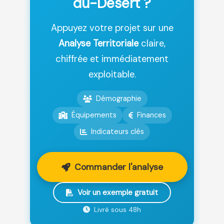
du-Désert ?
Appuyez votre projet sur une
Analyse Territoriale
claire,
chiffrée et immédiatement
exploitable.
Démographie
Équipements
Finances
Indicateurs clés
Commander l'analyse
Voir un exemple gratuit
Livré sous 48h