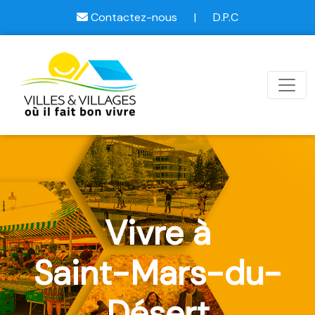
Contactez-nous
|
D.P.C
Vivre à
Saint-Mars-du-
Désert