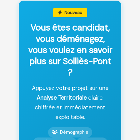
Nouveau
Vous êtes candidat,
vous déménagez,
vous voulez en savoir
plus sur Solliès-Pont
?
Appuyez votre projet sur une
Analyse Territoriale
claire,
chiffrée et immédiatement
exploitable.
Démographie