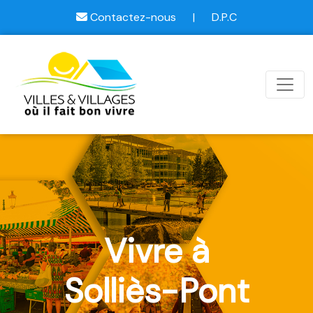
Contactez-nous
|
D.P.C
Vivre à
Solliès-Pont