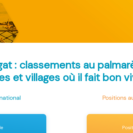
at : classements au palma
les et villages où il fait bon v
national
Positions 
le
Posi