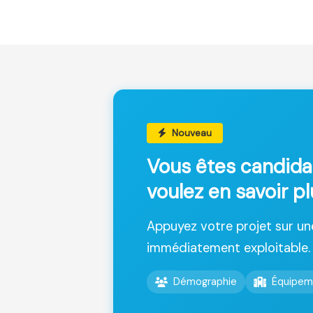
Nouveau
Vous êtes candida
voulez en savoir p
Appuyez votre projet sur u
immédiatement exploitable.
Démographie
Équipem