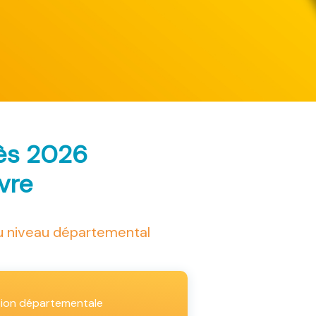
rès 2026
ivre
au niveau départemental
tion départementale