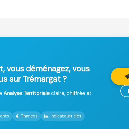
t, vous déménagez, vous
lus sur Trémargat ?
ne
Analyse Territoriale
claire, chiffrée et
ents
Finances
Indicateurs clés