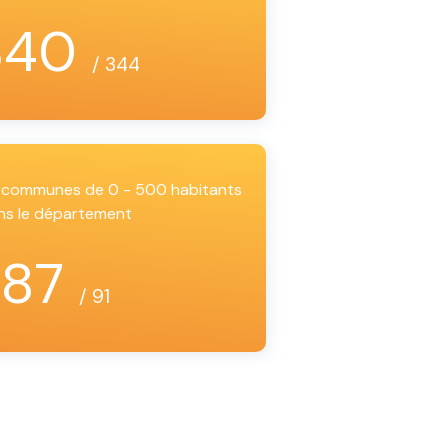
340
/ 344
es communes de 0 - 500 habitants
ns le département
87
/ 91