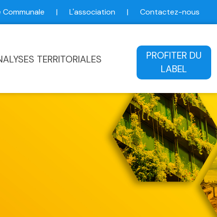
ce Communale
|
L'association
|
Contactez-nous
ale
PROFITER DU
NALYSES TERRITORIALES
LABEL