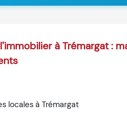
 l'immobilier à Trémargat : m
ents
s locales à Trémargat