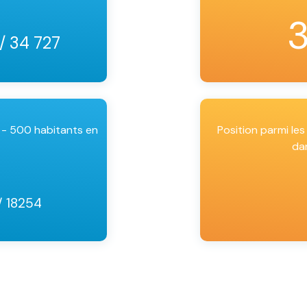
/ 34 727
 - 500 habitants en
Position parmi l
da
/ 18254