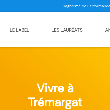
Diagnostic de Performan
Contactez-nous
|
Diagnostic de Performance Commun
LE LABEL
LES LAURÉATS
A
Vivre à
Trémargat