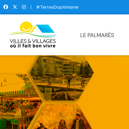
|
#TerresDoptimisme
LE PALMARÈS