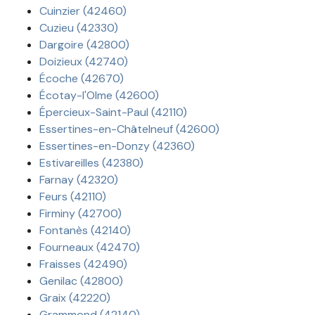
Cuinzier (42460)
Cuzieu (42330)
Dargoire (42800)
Doizieux (42740)
Écoche (42670)
Écotay-l'Olme (42600)
Épercieux-Saint-Paul (42110)
Essertines-en-Châtelneuf (42600)
Essertines-en-Donzy (42360)
Estivareilles (42380)
Farnay (42320)
Feurs (42110)
Firminy (42700)
Fontanès (42140)
Fourneaux (42470)
Fraisses (42490)
Genilac (42800)
Graix (42220)
Grammond (42140)