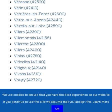
Véranne (42520)
Vérin (42410)
Verrières-en-Forez (42600)
Vêtre-sur-Anzon (42440)
Vézelin-sur-Loire (42590)
Villars (42390)
Villemontais (42155)
Villerest (42300)
Villers (42460)
Violay (42780)
Viricelles (42140)
Virigneux (42140)
Vivans (42310)
Vougy (42720)
We use cookies to ensure that you have the best experience on our website.
If you continue to use this site we assume that you accept this.
Learn more
OK