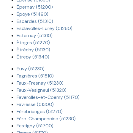
Épernay (51200)
Époye (51490)
Escardes (51310)
Esclavolles-Lurey (51260)
Esternay (51310)
Étoges (51270)
Étréchy (51130)
Étrepy (51340)
Euvy (51230)
Fagnières (51510)
Faux-Fresnay (51230)
Faux-Vésigneul (51320)
Faverolles-et-Coëmy (51170)
Favresse (51300)
Fèrebrianges (51270)
Fère-Champenoise (51230)
Festigny (51700)
Fismes (51170)