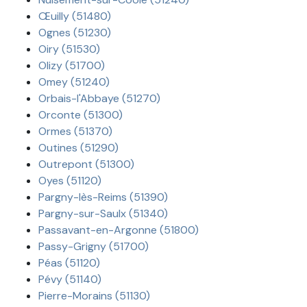
Œuilly (51480)
Ognes (51230)
Oiry (51530)
Olizy (51700)
Omey (51240)
Orbais-l'Abbaye (51270)
Orconte (51300)
Ormes (51370)
Outines (51290)
Outrepont (51300)
Oyes (51120)
Pargny-lès-Reims (51390)
Pargny-sur-Saulx (51340)
Passavant-en-Argonne (51800)
Passy-Grigny (51700)
Péas (51120)
Pévy (51140)
Pierre-Morains (51130)