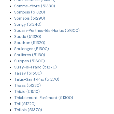
Somme-Yèvre (51330)
Sompuis (51320)
Somsois (51290)
Songy (51240)
Souain-Perthes-lès-Hurlus (51600)
Soudé (51320)
Soudron (51320)
Soulanges (51300)
Soulières (51130)
Suippes (51600)
Suizy-le-Franc (51270)
Taissy (51500)
Talus-Saint-Prix (51270)
Thaas (51230)
Thibie (51510)
Thiéblemont-Farémont (51300)
Thil (51220)
Thillois (51370)