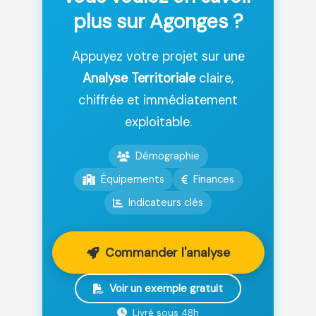
plus sur Agonges ?
Appuyez votre projet sur une
Analyse Territoriale
claire,
chiffrée et immédiatement
exploitable.
Démographie
Équipements
Finances
Indicateurs clés
Commander l'analyse
Voir un exemple gratuit
Livré sous 48h