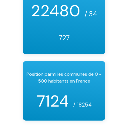
22480
/ 34
727
Position parmi les communes de 0 -
500 habitants en France
7124
/ 18254