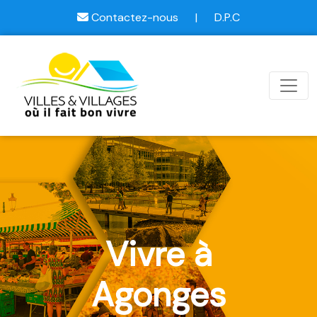
Contactez-nous
|
D.P.C
Vivre à
Agonges