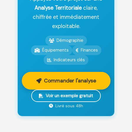
Analyse Territoriale
claire,
chiffrée et immédiatement
exploitable.
Démographie
Équipements
Finances
Indicateurs clés
Commander l'analyse
Voir un exemple gratuit
Livré sous 48h