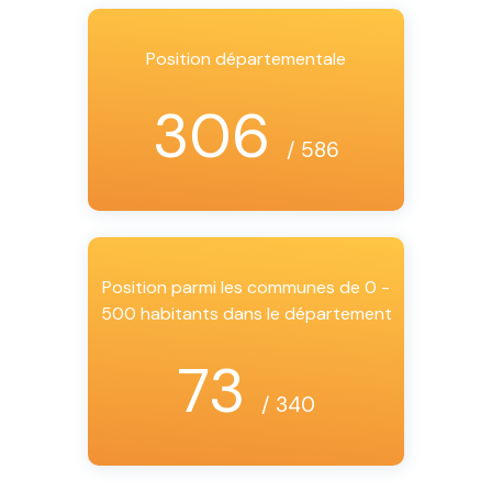
Position départementale
306
/ 586
Position parmi les communes de 0 -
500 habitants dans le département
73
/ 340