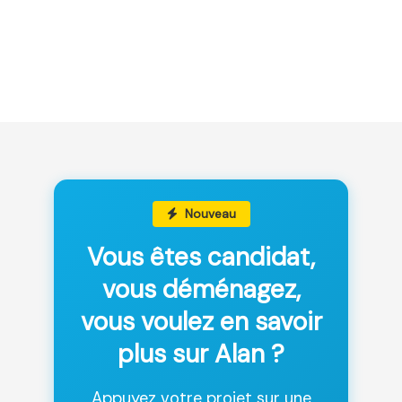
Nouveau
Vous êtes candidat,
vous déménagez,
vous voulez en savoir
plus sur Alan ?
Appuyez votre projet sur une