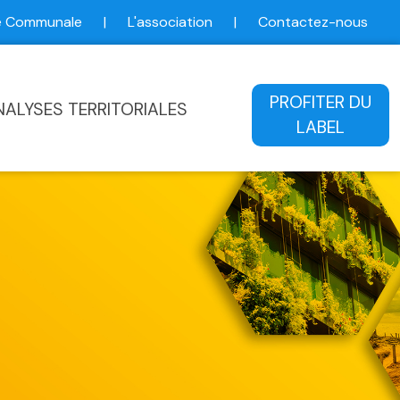
ce Communale
|
L'association
|
Contactez-nous
ale
PROFITER DU
NALYSES TERRITORIALES
LABEL