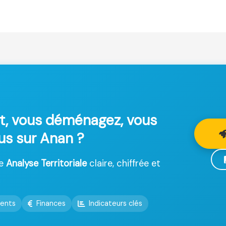
t, vous déménagez, vous
lus sur Anan ?
ne
Analyse Territoriale
claire, chiffrée et
ents
Finances
Indicateurs clés