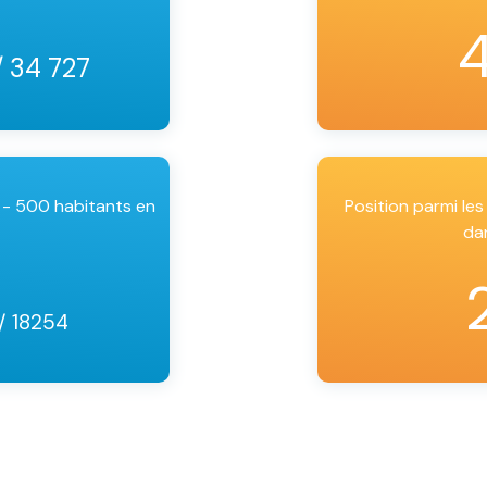
/ 34 727
 - 500 habitants en
Position parmi l
da
/ 18254