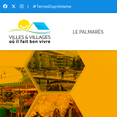
|
#TerresDoptimisme
LE PALMARÈS