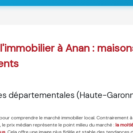
 l'immobilier à Anan : maison
ents
es départementales (Haute-Garon
é pour comprendre le marché immobilier local. Contrairement à
 le prix médian représente le point milieu du marché :
la moit
ous
. Cela offre une image plus fidèle et stable des tendances 