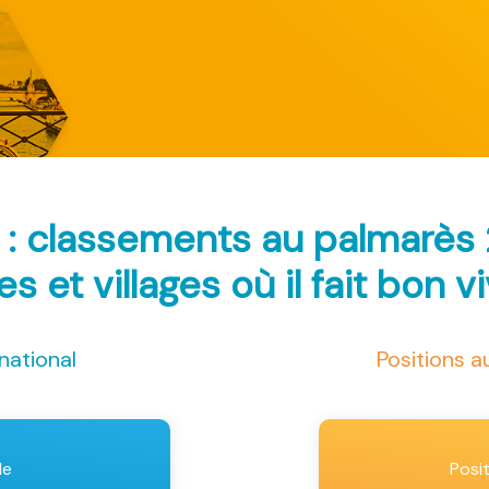
 : classements au palmarès
les et villages où il fait bon v
national
Positions 
le
Posi