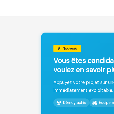
Nouveau
Vous êtes candida
voulez en savoir p
Appuyez votre projet sur u
immédiatement exploitable.
Démographie
Équipem