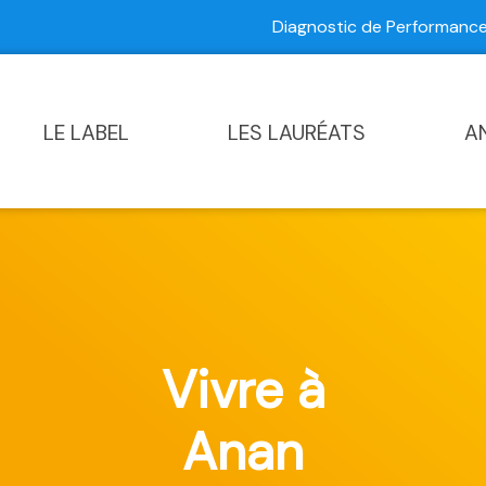
Diagnostic de Performan
Contactez-nous
|
Diagnostic de Performance Commun
LE LABEL
LES LAURÉATS
A
Vivre à
Anan