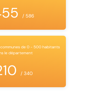
455
/ 586
es communes de 0 - 500 habitants
ns le département
210
/ 340