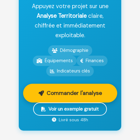
Appuyez votre projet sur une
Analyse Territoriale
claire,
chiffrée et immédiatement
exploitable.
Démographie
Équipements
Finances
Indicateurs clés
Commander l'analyse
Voir un exemple gratuit
Livré sous 48h