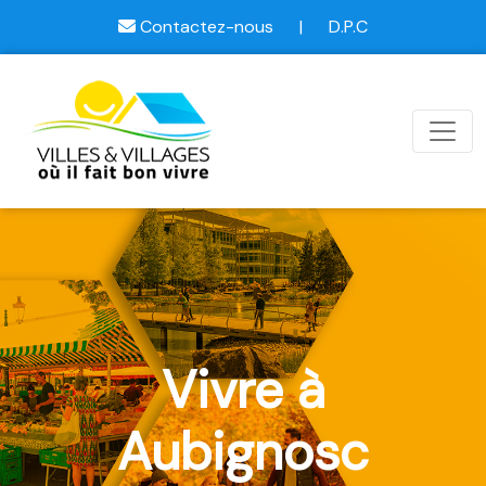
Contactez-nous
|
D.P.C
Vivre à
Aubignosc