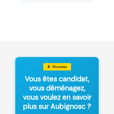
Nouveau
Vous êtes candidat,
vous déménagez,
vous voulez en savoir
plus sur Aubignosc ?