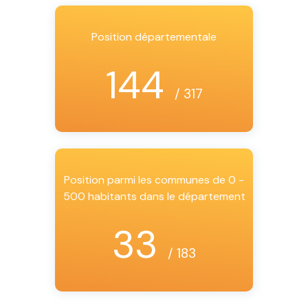
Position départementale
144
/ 317
Position parmi les communes de 0 -
500 habitants dans le département
33
/ 183