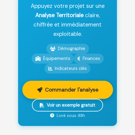
Appuyez votre projet sur une
Analyse Territoriale
claire,
chiffrée et immédiatement
exploitable.
Démographie
Équipements
Finances
Indicateurs clés
Commander l'analyse
Voir un exemple gratuit
Livré sous 48h