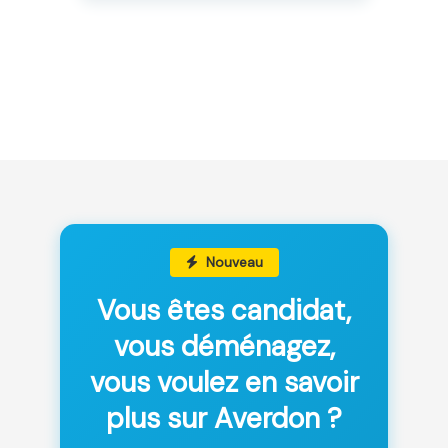
Nouveau
Vous êtes candidat,
vous déménagez,
vous voulez en savoir
plus sur Averdon ?