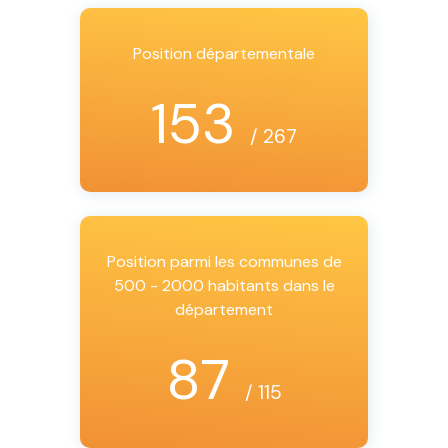
Position départementale
153
/ 267
Position parmi les communes de
500 - 2000 habitants dans le
département
87
/ 115