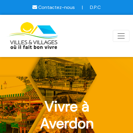
Contactez-nous
|
D.P.C
Vivre à
Averdon