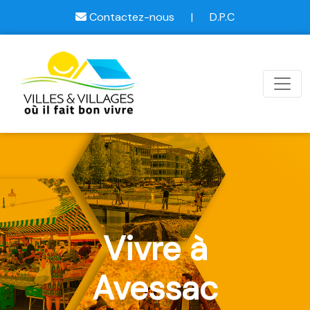
Contactez-nous
|
D.P.C
Vivre à
Avessac