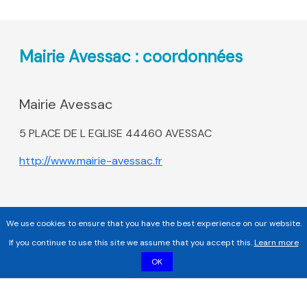
Mairie Avessac : coordonnées
Mairie Avessac
5 PLACE DE L EGLISE 44460 AVESSAC
http://www.mairie-avessac.fr
We use cookies to ensure that you have the best experience on our website.
If you continue to use this site we assume that you accept this.
Learn more
OK
Copyright 2017 - 2026 | Tous droits réservés |
Mentions légales
|
Informations sur les cookies |
Politique de confidentialité