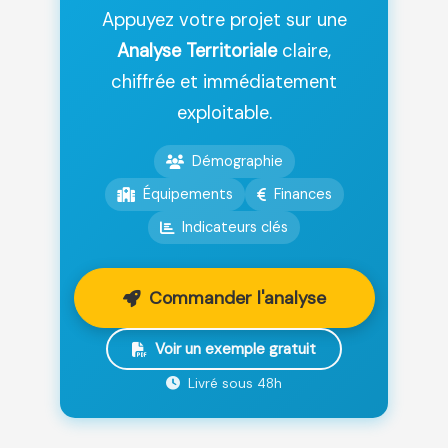
Appuyez votre projet sur une
Analyse Territoriale
claire,
chiffrée et immédiatement
exploitable.
Démographie
Équipements
Finances
Indicateurs clés
Commander l'analyse
Voir un exemple gratuit
Livré sous 48h