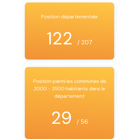
Position départementale
122
/ 207
Position parmi les communes de
2000 - 3500 habitants dans le
département
29
/ 56