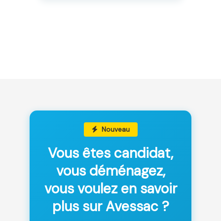
Nouveau
Vous êtes candidat,
vous déménagez,
vous voulez en savoir
plus sur Avessac ?