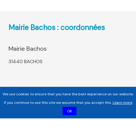
Mairie Bachos : coordonnées
Mairie Bachos
31440 BACHOS
We use cookies to ensure that you have the best experience on our website.
If you continue to use this site we assume that you accept this.
Learn more
OK
Copyright 2017 - 2026 | Tous droits réservés |
Mentions légales
|
Informations sur les cookies |
Politique de confidentialité