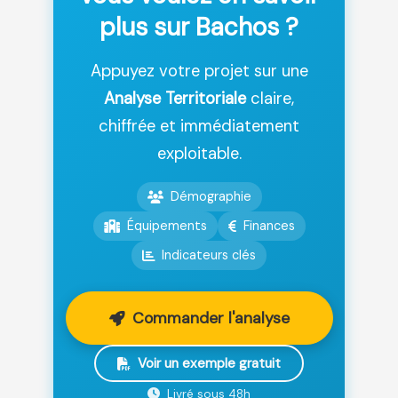
plus sur Bachos ?
Appuyez votre projet sur une
Analyse Territoriale
claire,
chiffrée et immédiatement
exploitable.
Démographie
Équipements
Finances
Indicateurs clés
Commander l'analyse
Voir un exemple gratuit
Livré sous 48h