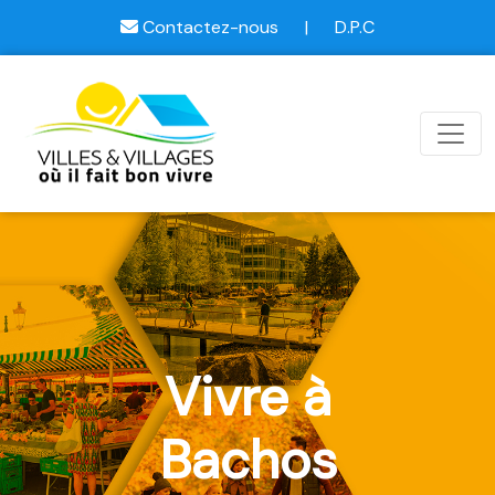
Contactez-nous
|
D.P.C
Vivre à
Bachos