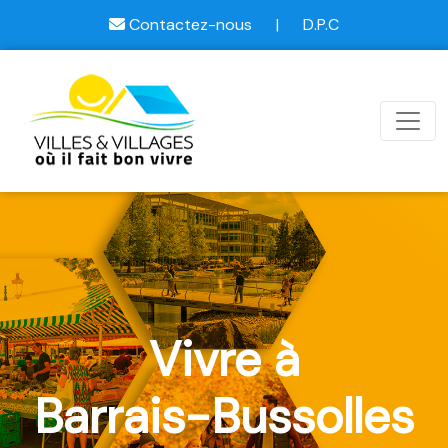
Contactez-nous
|
D.P.C
Vivre à
Barrais-Bussolles