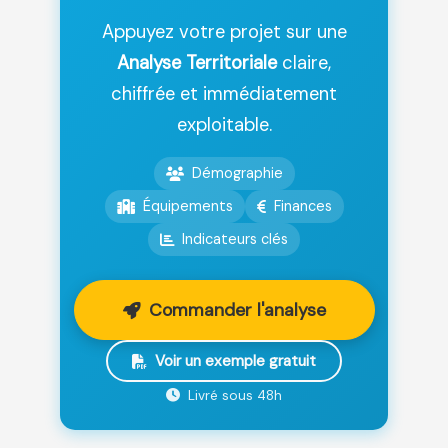
Appuyez votre projet sur une
Analyse Territoriale
claire,
chiffrée et immédiatement
exploitable.
Démographie
Équipements
Finances
Indicateurs clés
Commander l'analyse
Voir un exemple gratuit
Livré sous 48h