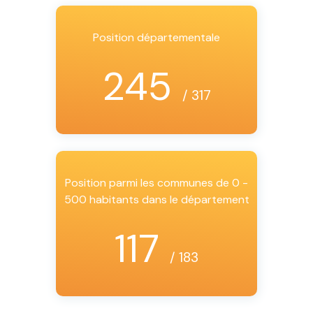
Position départementale
245
/ 317
Position parmi les communes de 0 -
500 habitants dans le département
117
/ 183