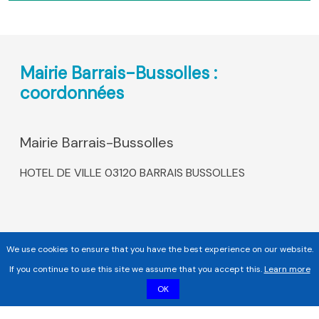
Mairie Barrais-Bussolles :
coordonnées
Mairie Barrais-Bussolles
HOTEL DE VILLE 03120 BARRAIS BUSSOLLES
We use cookies to ensure that you have the best experience on our website.
If you continue to use this site we assume that you accept this.
Learn more
OK
Copyright 2017 - 2026 | Tous droits réservés |
Mentions légales
|