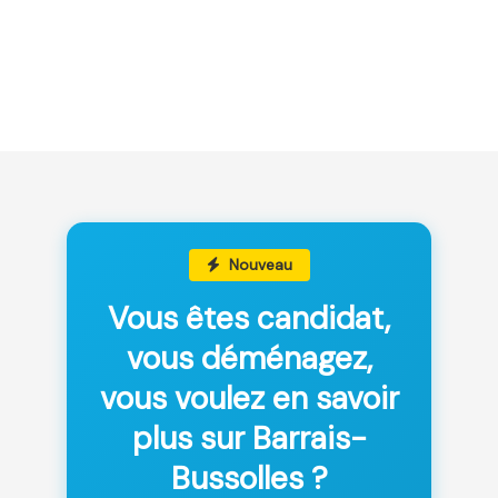
Nouveau
Vous êtes candidat,
vous déménagez,
vous voulez en savoir
plus sur Barrais-
Bussolles ?