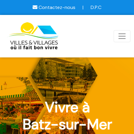
Contactez-nous
|
D.P.C
Vivre à
Batz-sur-Mer