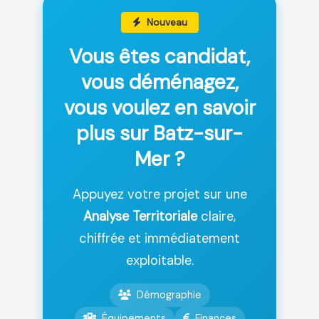
Nouveau
Vous êtes candidat,
vous déménagez,
vous voulez en savoir
plus sur Batz-sur-
Mer ?
Appuyez votre projet sur une
Analyse Territoriale
claire,
chiffrée et immédiatement
exploitable.
Démographie
Équipements
Finances