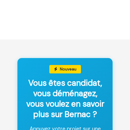
Nouveau
Vous êtes candidat,
vous déménagez,
vous voulez en savoir
plus sur Bernac ?
Appuyez votre projet sur une