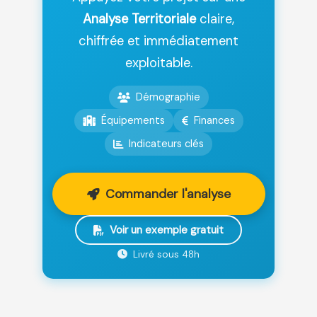
Analyse Territoriale
claire,
chiffrée et immédiatement
exploitable.
Démographie
Équipements
Finances
Indicateurs clés
Commander l'analyse
Voir un exemple gratuit
Livré sous 48h