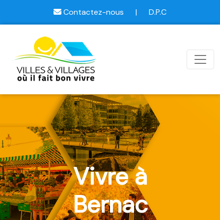
Contactez-nous
|
D.P.C
Vivre à
Bernac