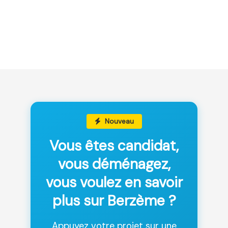
Nouveau
Vous êtes candidat,
vous déménagez,
vous voulez en savoir
plus sur Berzème ?
Appuyez votre projet sur une