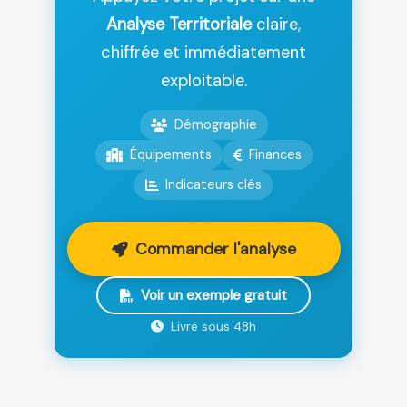
Analyse Territoriale
claire,
chiffrée et immédiatement
exploitable.
Démographie
Équipements
Finances
Indicateurs clés
Commander l'analyse
Voir un exemple gratuit
Livré sous 48h