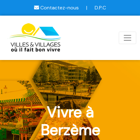
Contactez-nous
|
D.P.C
Vivre à
Berzème