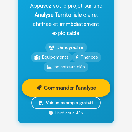
Appuyez votre projet sur une
Analyse Territoriale
claire,
chiffrée et immédiatement
exploitable.
Démographie
Équipements
Finances
Indicateurs clés
Commander l'analyse
Voir un exemple gratuit
Livré sous 48h