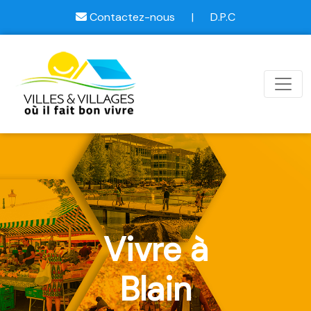
Contactez-nous
|
D.P.C
Vivre à
Blain