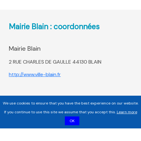
Mairie Blain : coordonnées
Mairie Blain
2 RUE CHARLES DE GAULLE 44130 BLAIN
http://www.ville-blain.fr
We use cookies to ensure that you have the best experience on our website.
If you continue to use this site we assume that you accept this.
Learn more
OK
Copyright 2017 - 2026 | Tous droits réservés |
Mentions légales
|
Informations sur les cookies |
Politique de confidentialité