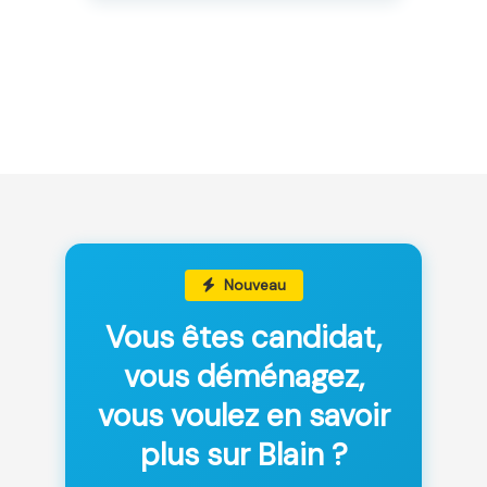
Nouveau
Vous êtes candidat,
vous déménagez,
vous voulez en savoir
plus sur Blain ?