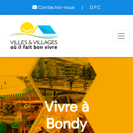
Contactez-nous
|
D.P.C
Vivre à
Bondy