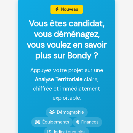
Nouveau
Vous êtes candidat,
vous déménagez,
vous voulez en savoir
plus sur Bondy ?
Appuyez votre projet sur une
Analyse Territoriale
claire,
chiffrée et immédiatement
exploitable.
Démographie
Équipements
Finances
Indicateurs clés