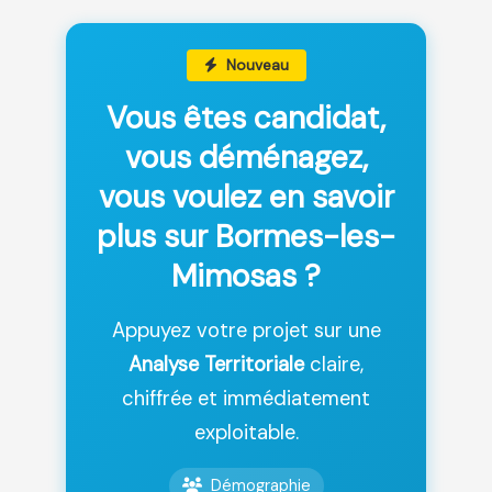
Nouveau
Vous êtes candidat,
vous déménagez,
vous voulez en savoir
plus sur Bormes-les-
Mimosas ?
Appuyez votre projet sur une
Analyse Territoriale
claire,
chiffrée et immédiatement
exploitable.
Démographie