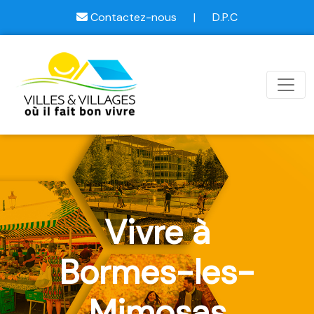
Contactez-nous
|
D.P.C
Vivre à
Bormes-les-
Mimosas