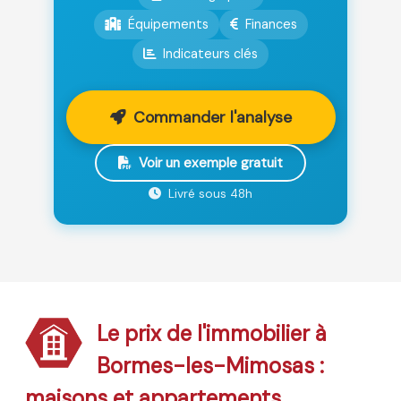
Équipements
Finances
Indicateurs clés
Commander l'analyse
Voir un exemple gratuit
Livré sous 48h
Le prix de l'immobilier à
Bormes-les-Mimosas :
maisons et appartements