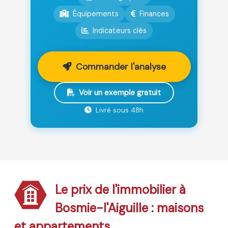
Équipements
Finances
Indicateurs clés
Commander l'analyse
Voir un exemple gratuit
Livré sous 48h
Le prix de l'immobilier à
Bosmie-l'Aiguille : maisons
et appartements