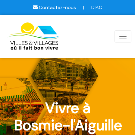
Contactez-nous
|
D.P.C
Vivre à
Bosmie-l'Aiguille