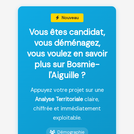
Nouveau
Vous êtes candidat,
vous déménagez,
vous voulez en savoir
plus sur Bosmie-
l'Aiguille ?
Appuyez votre projet sur une
Analyse Territoriale
claire,
chiffrée et immédiatement
exploitable.
Démographie