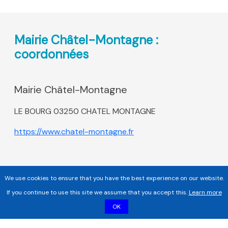
Mairie Châtel-Montagne :
coordonnées
Mairie Châtel-Montagne
LE BOURG 03250 CHATEL MONTAGNE
https://www.chatel-montagne.fr
We use cookies to ensure that you have the best experience on our website.
If you continue to use this site we assume that you accept this.
Learn more
OK
Copyright 2017 - 2026 | Tous droits réservés |
Mentions légales
|