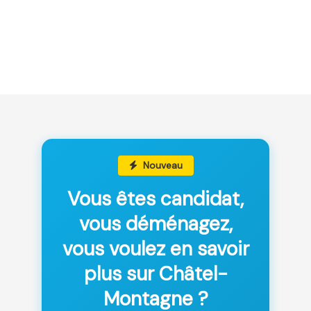
Nouveau
Vous êtes candidat,
vous déménagez,
vous voulez en savoir
plus sur Châtel-
Montagne ?