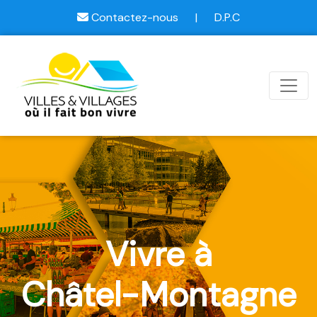
Contactez-nous
|
D.P.C
Vivre à
Châtel-Montagne