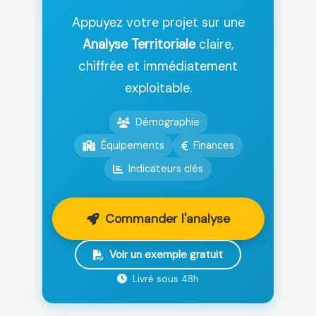
Appuyez votre projet sur une
Analyse Territoriale
claire,
chiffrée et immédiatement
exploitable.
Démographie
Équipements
Finances
Indicateurs clés
Commander l'analyse
Voir un exemple gratuit
Livré sous 48h