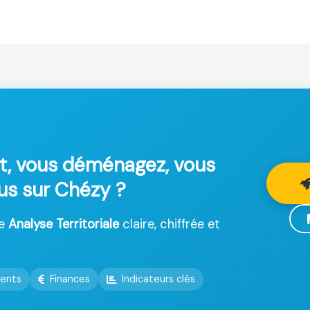
t, vous déménagez, vous
lus sur Chézy ?
ne
Analyse Territoriale
claire, chiffrée et
ents
Finances
Indicateurs clés