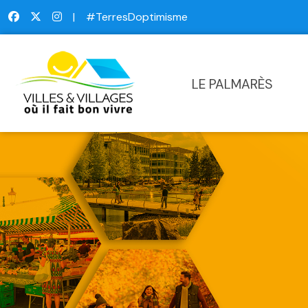
|
#TerresDoptimisme
LE PALMARÈS