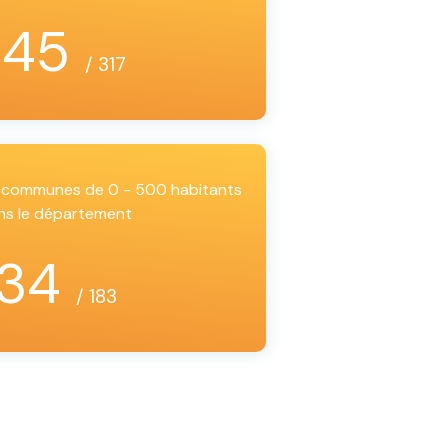
145
/ 317
es communes de 0 - 500 habitants
ns le département
34
/ 183