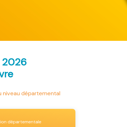
s 2026
ivre
au niveau départemental
tion départementale