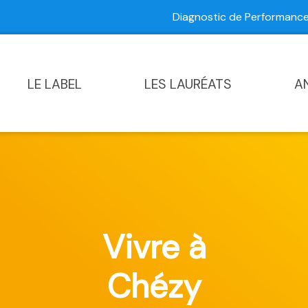
Diagnostic de Performan
Contactez-nous
|
Diagnostic de Performance Commun
LE LABEL
LES LAURÉATS
A
Vivre à
Chézy