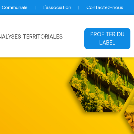
ce Communale
|
L'association
|
Contactez-nous
ale
PROFITER DU
NALYSES TERRITORIALES
LABEL