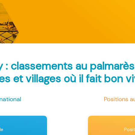
 : classements au palmarè
les et villages où il fait bon v
national
Positions 
le
Posi