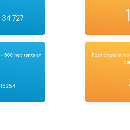
/ 34 727
 - 500 habitants en
Position parmi l
da
 18254