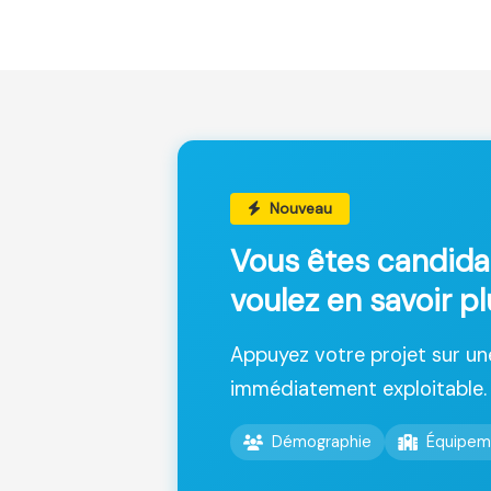
Nouveau
Vous êtes candida
voulez en savoir p
Appuyez votre projet sur u
immédiatement exploitable.
Démographie
Équipem