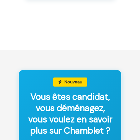
Nouveau
Vous êtes candidat,
vous déménagez,
vous voulez en savoir
plus sur Chamblet ?