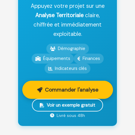
Appuyez votre projet sur une
Analyse Territoriale
claire,
chiffrée et immédiatement
exploitable.
Démographie
Équipements
Finances
Indicateurs clés
Commander l'analyse
Voir un exemple gratuit
Livré sous 48h