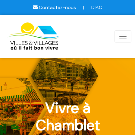
Contactez-nous
|
D.P.C
Vivre à
Chamblet