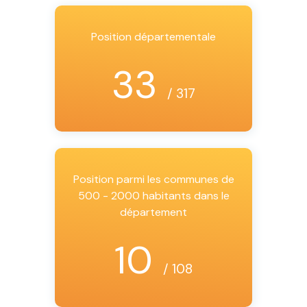
Position départementale
33
/ 317
Position parmi les communes de
500 - 2000 habitants dans le
département
10
/ 108